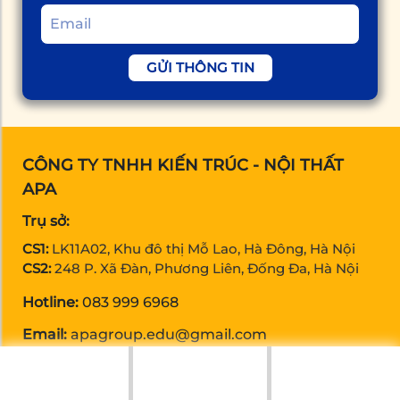
GỬI THÔNG TIN
CÔNG TY TNHH KIẾN TRÚC - NỘI THẤT
APA
Trụ sở:
CS1:
LK11A02, Khu đô thị Mỗ Lao, Hà Đông, Hà Nội
CS2:
248 P. Xã Đàn, Phương Liên, Đống Đa, Hà Nội
Hotline:
083 999 6968
Email:
apagroup.edu@gmail.com
LIÊN KẾT NHANH
Khóa học