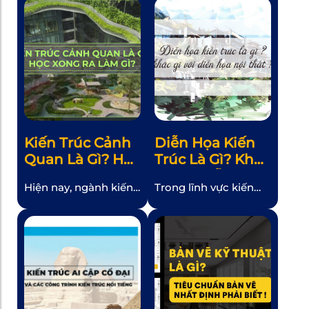
phổ biến trong quá
Đông Nam Á, nổi bật
khứ. Đặc trưng bởi vẻ
với sự hòa quyện giữa
đẹp cổ điển và sự
truyền thống và hiện
hùng vĩ của nền văn
đại. Điều này tạo nên
minh phương Tây, đặc
những không gian
biệt là thời kỳ đế chế
độc đáo, ấm cúng và
La Mã cổ đại. Tuy
tinh tế. Hãy khám phá
nhiên, ít người hiểu rõ
kiến trúc Đông Dương
về nguồn gốc và […]
cùng APA qua bài viết
Kiến Trúc Cảnh
Diễn Họa Kiến
dưới đây nhé! […]
Quan Là Gì? Học
Trúc Là Gì? Khác
Xong Ra Làm
Gì Với Diễn Họa
Hiện nay, ngành kiến
Trong lĩnh vực kiến
Gì?
Nội Thất?
trúc cảnh quan thuộc
trúc và nội thất, diễn
khối ngành kiến trúc
họa đóng vai trò vô
đang rất có tiềm
cùng quan trọng
năng. Vậy kiến trúc
trong việc truyền đạt
cảnh quan là gì? Có
ý tưởng và khám phá
nên học kiến trúc
không gian. Vậy diễn
cảnh quan? Vậy cùng
họa kiến trúc là gì?
APA Academy tìm
Nó khác diễn họa nội