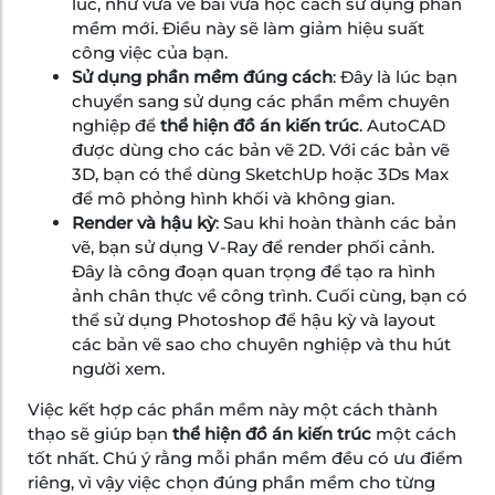
lúc, như vừa vẽ bài vừa học cách sử dụng phần
mềm mới. Điều này sẽ làm giảm hiệu suất
công việc của bạn.
Sử dụng phần mềm đúng cách
: Đây là lúc bạn
chuyển sang sử dụng các phần mềm chuyên
nghiệp để
thể hiện đồ án kiến trúc
. AutoCAD
được dùng cho các bản vẽ 2D. Với các bản vẽ
3D, bạn có thể dùng SketchUp hoặc 3Ds Max
để mô phỏng hình khối và không gian.
Render và hậu kỳ
: Sau khi hoàn thành các bản
vẽ, bạn sử dụng V-Ray để render phối cảnh.
Đây là công đoạn quan trọng để tạo ra hình
ảnh chân thực về công trình. Cuối cùng, bạn có
thể sử dụng Photoshop để hậu kỳ và layout
các bản vẽ sao cho chuyên nghiệp và thu hút
người xem.
Việc kết hợp các phần mềm này một cách thành
thạo sẽ giúp bạn
thể hiện đồ án kiến trúc
một cách
tốt nhất. Chú ý rằng mỗi phần mềm đều có ưu điểm
riêng, vì vậy việc chọn đúng phần mềm cho từng