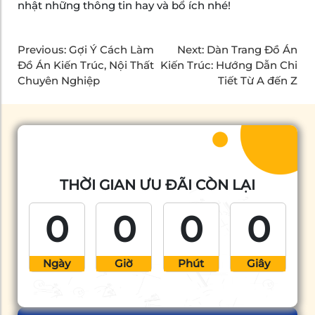
nhật những thông tin hay và bổ ích nhé!
Previous:
Gợi Ý Cách Làm
Next:
Dàn Trang Đồ Án
Đồ Án Kiến Trúc, Nội Thất
Kiến Trúc: Hướng Dẫn Chi
Chuyên Nghiệp
Tiết Từ A đến Z
THỜI GIAN ƯU ĐÃI CÒN LẠI
0
0
0
0
Ngày
Giờ
Phút
Giây