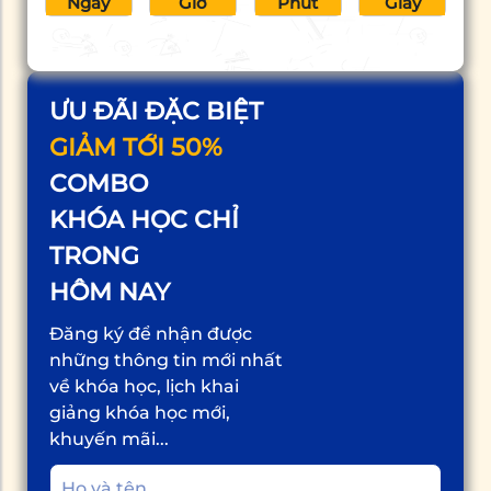
Ngày
Giờ
Phút
Giây
ƯU ĐÃI ĐẶC BIỆT
GIẢM TỚI 50%
COMBO
KHÓA HỌC CHỈ
TRONG
HÔM NAY
Đăng ký để nhận được
những thông tin mới nhất
về khóa học, lịch khai
giảng khóa học mới,
khuyến mãi...