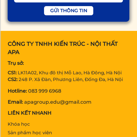
GỬI THÔNG TIN
CÔNG TY TNHH KIẾN TRÚC - NỘI THẤT
APA
Trụ sở:
CS1:
LK11A02, Khu đô thị Mỗ Lao, Hà Đông, Hà Nội
CS2:
248 P. Xã Đàn, Phương Liên, Đống Đa, Hà Nội
Hotline:
083 999 6968
Email:
apagroup.edu@gmail.com
LIÊN KẾT NHANH
Khóa học
Sản phẩm học viên