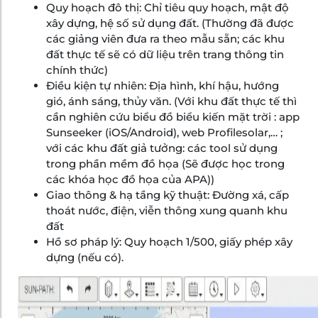
Quy hoạch đô thị: Chỉ tiêu quy hoạch, mật độ
xây dựng, hệ số sử dụng đất. (Thường đã được
các giảng viên đưa ra theo mẫu sẵn; các khu
đất thực tế sẽ có dữ liệu trên trang thông tin
chính thức)
Điều kiện tự nhiên: Địa hình, khí hậu, hướng
gió, ánh sáng, thủy văn. (Với khu đất thực tế thì
cần nghiên cứu biểu đồ biểu kiến mặt trời : app
Sunseeker (iOS/Android), web Profilesolar,… ;
với các khu đất giả tưởng: các tool sử dụng
trong phần mềm đồ họa
(Sẽ được học trong
các khóa học đồ họa của APA))
Giao thông & hạ tầng kỹ thuật: Đường xá, cấp
thoát nước, điện, viễn thông xung quanh khu
đất
Hồ sơ pháp lý: Quy hoạch 1/500, giấy phép xây
dựng (nếu có).