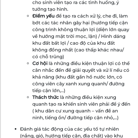
cho sinh viên tạo ra các tình huống, ý
tưởng tạo hình.
Điểm yếu
để tạo ra cách xử lý, che đi, làm
bớt các tác nhân gây hại (hướng tiếp cận
công trình không thuận lợi (diện lớn quay
về hướng mặt trời mọc, lặn) / Hình dáng
khu đất bất lợi / cao độ của khu đất
không đồng nhất (cao thấp khác nhau/
có chỗ trũng)
Cơ hội
là những điều kiện thuận lợi có thể
cân nhắc đến để giải quyết và xử lí nếu có
khả năng (khu đất gần hồ nước lớn, có
công viên cây xanh xung quanh/ đường
tiếp cận lớn,…)
Thách thức
là những điều kiện xung
quanh tạo ra khiến sinh viên phải để ý đến
( khu dân cư xung quanh – vấn đề an
ninh, tiếng ồn/ đường tiếp cận nhỏ,…)
Đánh giá tác động của các yếu tố tự nhiên
(nắng, gió, hướng tiếp cận, địa chất) vào khu