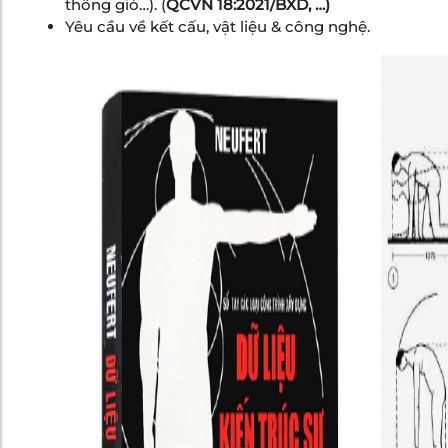
thông gió…). (
QCVN 18:2021/BXD, …)
Yêu cầu về kết cấu, vật liệu & công nghệ.