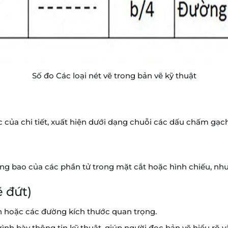
Số đo Các loại nét vẽ trong bản vẽ kỹ thuật
của chi tiết, xuất hiện dưới dạng chuỗi các dấu chấm gạch 
g bao của các phần tử trong mặt cắt hoặc hình chiếu, như 
ẽ đứt)
n hoặc các đường kích thước quan trọng.
rình bày thông tin kỹ thuật, giúp người đọc bản vẽ hiểu rõ và