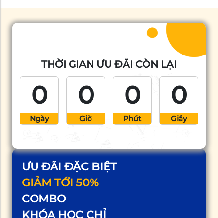
THỜI GIAN ƯU ĐÃI CÒN LẠI
0
0
0
0
Ngày
Giờ
Phút
Giây
ƯU ĐÃI ĐẶC BIỆT
GIẢM TỚI 50%
COMBO
KHÓA HỌC CHỈ