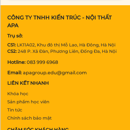
CÔNG TY TNHH KIẾN TRÚC - NỘI THẤT
APA
Trụ sở:
CS1:
LK11A02, Khu đô thị Mỗ Lao, Hà Đông, Hà Nội
CS2:
248 P. Xã Đàn, Phương Liên, Đống Đa, Hà Nội
Hotline:
083 999 6968
Email:
apagroup.edu@gmail.com
LIÊN KẾT NHANH
Khóa học
Sản phẩm học viên
Tin tức
Chính sách bảo mật
CHĂM SÓC KHÁCH HÀNG