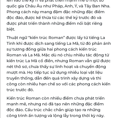
lên vào thế kỷ 11 và phát triển mạnh mẽ ở một số
quốc gia Châu Âu như Pháp, Anh, Ý, và Tây Ban Nha.
Phong cách này mang đậm đặc những đặc điểm
độc đáo, được kế thừa từ các thế kỷ trước đó và
được phát triển thành những điểm nổi bật riêng
biệt.
Thuật ngữ “kiến trúc Roman” được lấy từ tiếng La
Tinh khi được dịch sang tiếng La Mã, từ đó phản ánh
sự tương đồng giữa hai phong cách kiến trúc
Roman và La Mã. Mặc dù nó chịu nhiều tác động từ
kiến trúc La Mã cổ điển, nhưng Roman vẫn giữ được
nét thô sơ, chưa thấy sự linh hoạt và chuyển động
mượt mà. Họ tiếp tục sử dụng nhiều loại vật liệu
truyền thống, dẫn đến quá trình xây dựng và thi
công còn nhiều hạn chế so với các phong cách kiến
trúc trước đó.
Kiến trúc Roman còn nhiều điểm chưa phát triển
mạnh mẽ, nhưng nó đã tạo nên những đặc điểm
độc đáo. Cấu trúc chắc chắn giúp tạo ra những
công trình ấn tượng và lộng lẫy trong thời kỳ này.