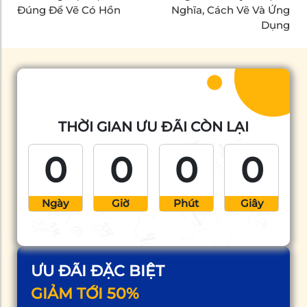
Đúng Để Vẽ Có Hồn
Nghĩa, Cách Vẽ Và Ứng
Dụng
THỜI GIAN ƯU ĐÃI CÒN LẠI
0
0
0
0
Ngày
Giờ
Phút
Giây
ƯU ĐÃI ĐẶC BIỆT
GIẢM TỚI 50%