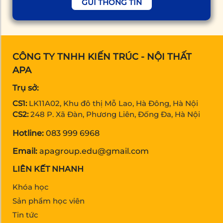
GỬI THÔNG TIN
CÔNG TY TNHH KIẾN TRÚC - NỘI THẤT
APA
Trụ sở:
CS1:
LK11A02, Khu đô thị Mỗ Lao, Hà Đông, Hà Nội
CS2:
248 P. Xã Đàn, Phương Liên, Đống Đa, Hà Nội
Hotline:
083 999 6968
Email:
apagroup.edu@gmail.com
LIÊN KẾT NHANH
Khóa học
Sản phẩm học viên
Tin tức