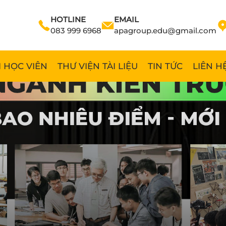
HOTLINE
EMAIL
083 999 6968
apagroup.edu@gmail.com
 HỌC VIÊN
THƯ VIỆN TÀI LIỆU
TIN TỨC
LIÊN H