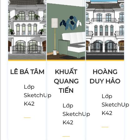
LÊ BÁ TÂM
KHUẤT
HOÀNG
QUANG
DUY HẢO
Lớp
TIẾN
SketchUp
Lớp
K42
SketchUp
Lớp
K42
SketchUp
K42