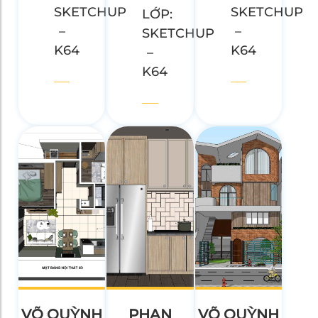
SKETCHUP
SKETCHUP
LỚP:
–
–
SKETCHUP
K64
K64
–
K64
VÕ QUỲNH
PHAN
VÕ QUỲNH