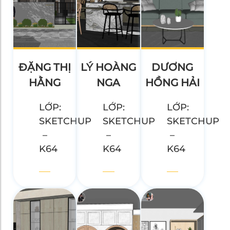
ĐẶNG THỊ
LÝ HOÀNG
DƯƠNG
HẰNG
NGA
HỒNG HẢI
LỚP:
LỚP:
LỚP:
SKETCHUP
SKETCHUP
SKETCHUP
–
–
–
K64
K64
K64