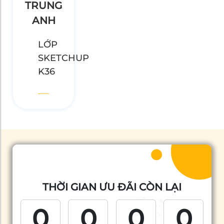
TRUNG
ANH
LỚP
SKETCHUP
K36
THỜI GIAN ƯU ĐÃI CÒN LẠI
0
0
0
0