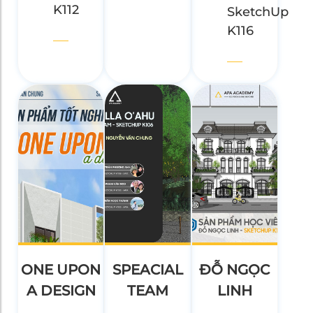
K112
SketchUp
K116
ONE UPON
SPEACIAL
ĐỖ NGỌC
A DESIGN
TEAM
LINH