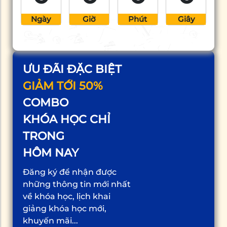
Ngày
Giờ
Phút
Giây
ƯU ĐÃI ĐẶC BIỆT
GIẢM TỚI 50%
COMBO
KHÓA HỌC CHỈ
TRONG
HÔM NAY
Đăng ký để nhận được
những thông tin mới nhất
về khóa học, lịch khai
giảng khóa học mới,
khuyến mãi...