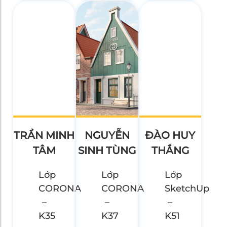
TRẦN MINH
NGUYỄN
ĐÀO HUY
TÂM
SINH TÙNG
THẮNG
Lớp
Lớp
Lớp
CORONA
CORONA
SketchUp
–
–
–
K35
K37
K51