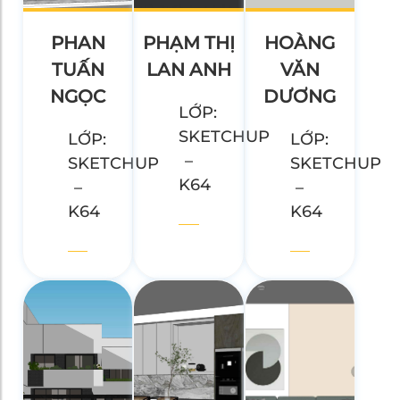
PHAN
PHẠM THỊ
HOÀNG
TUẤN
LAN ANH
VĂN
NGỌC
DƯƠNG
LỚP:
SKETCHUP
LỚP:
LỚP:
–
SKETCHUP
SKETCHUP
K64
–
–
K64
K64