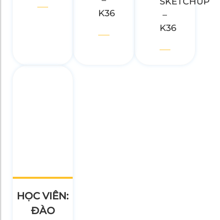
–
SKETCHUP
K36
–
K36
HỌC VIÊN:
ĐÀO