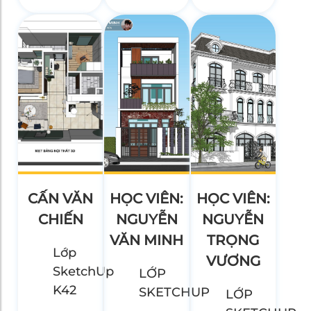
CẤN VĂN
HỌC VIÊN:
HỌC VIÊN:
CHIẾN
NGUYỄN
NGUYỄN
VĂN MINH
TRỌNG
Lớp
VƯƠNG
SketchUp
LỚP
K42
SKETCHUP
LỚP