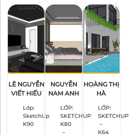
LÊ NGUYỄN
NGUYỄN
HOÀNG THỊ
VIẾT HIẾU
NAM ANH
HÀ
Lớp:
LỚP:
LỚP:
SketchUp
SKETCHUP
SKETCHUP
K90
K80
–
–
K64