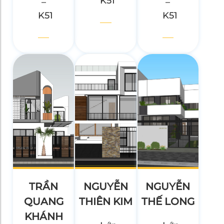
K51
–
–
K51
K51
TRẦN
NGUYỄN
NGUYỄN
QUANG
THIÊN KIM
THẾ LONG
KHÁNH