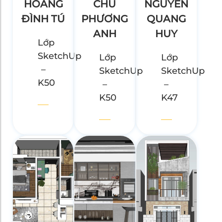
HOÀNG
CHU
NGUYỄN
ĐÌNH TÚ
PHƯƠNG
QUANG
ANH
HUY
Lớp
SketchUp
Lớp
Lớp
–
SketchUp
SketchUp
K50
–
–
K50
K47