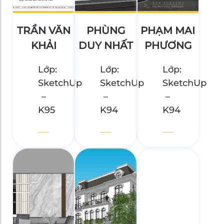
TRẦN VĂN
PHÙNG
PHẠM MAI
KHẢI
DUY NHẤT
PHƯƠNG
Lớp:
Lớp:
Lớp:
SketchUp
SketchUp
SketchUp
–
–
–
K95
K94
K94