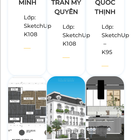
MINH
TRẦN MỸ
QUỐC
QUYÊN
THỊNH
Lớp:
SketchUp
Lớp:
Lớp:
K108
SketchUp
SketchUp
K108
–
K95