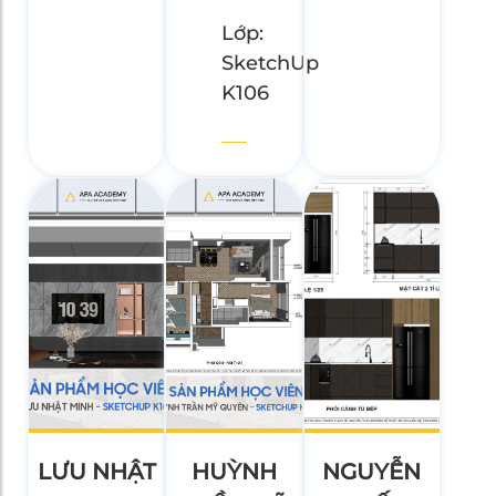
Lớp:
SketchUp
K106
LƯU NHẬT
HUỲNH
NGUYỄN