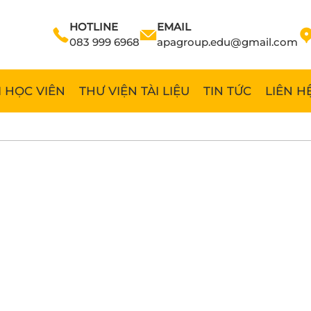
HOTLINE
EMAIL
083 999 6968
apagroup.edu@gmail.com
 HỌC VIÊN
THƯ VIỆN TÀI LIỆU
TIN TỨC
LIÊN H