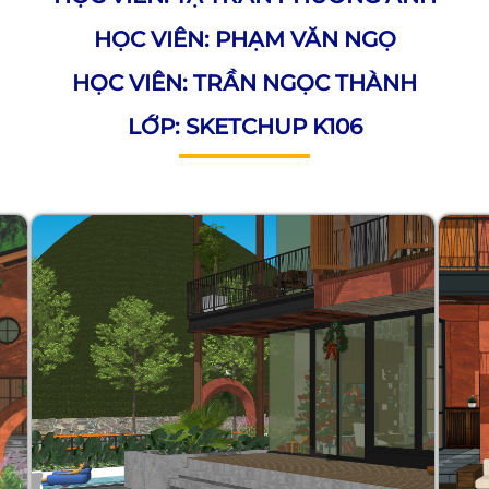
HỌC VIÊN: PHẠM VĂN NGỌ
HỌC VIÊN: TRẦN NGỌC THÀNH
LỚP: SKETCHUP K106