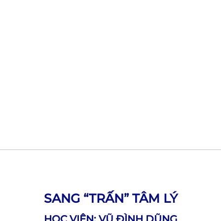
SANG “TRẤN” TÂM LÝ
HỌC VIÊN: VŨ ĐÌNH DŨNG