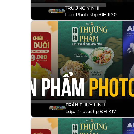
TRƯƠNG Ý NHI
Lớp: Photoshp ĐH K20
TRẦN THUỲ LINH
Lớp: Photoshp ĐH K17