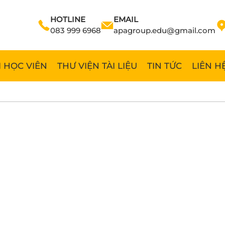
HOTLINE
EMAIL
083 999 6968
apagroup.edu@gmail.com
 HỌC VIÊN
THƯ VIỆN TÀI LIỆU
TIN TỨC
LIÊN H