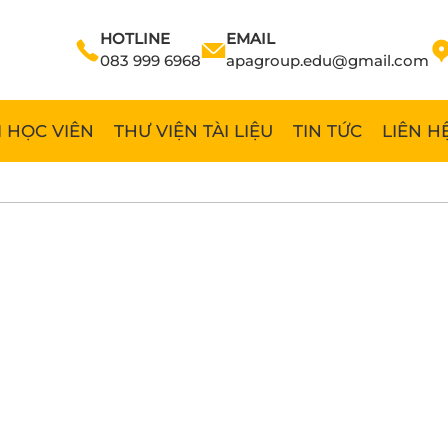
HOTLINE
EMAIL
083 999 6968
apagroup.edu@gmail.com
 HỌC VIÊN
THƯ VIỆN TÀI LIỆU
TIN TỨC
LIÊN H