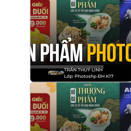
TRẦN THUỲ LINH
Lớp: Photoshp ĐH K17