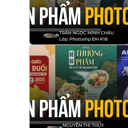
TRẦN NGỌC MINH CHÂU
Lớp: Photoshp ĐH K18
NGUYỄN THỊ THUỲ