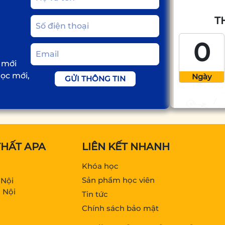
T
0
 mới
học mới,
Ngày
GỬI THÔNG TIN
THẤT APA
LIÊN KẾT NHANH
Khóa học
Sản phẩm học viên
 Nội
 Nội
Tin tức
Chính sách bảo mật