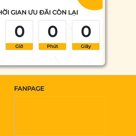
HỜI GIAN ƯU ĐÃI CÒN LẠI
0
0
0
Giờ
Phút
Giây
FANPAGE