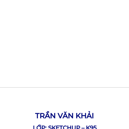
TRẦN VĂN KHẢI
LỚP: SKETCHUP – K95