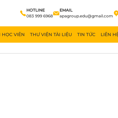
HOTLINE
EMAIL
083 999 6968
apagroup.edu@gmail.com
 HỌC VIÊN
THƯ VIỆN TÀI LIỆU
TIN TỨC
LIÊN H