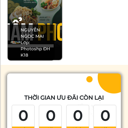
NGUYỄN
NGỌC MAI
Lớp:
Photoshp ĐH
K18
THỜI GIAN ƯU ĐÃI CÒN LẠI
0
0
0
0