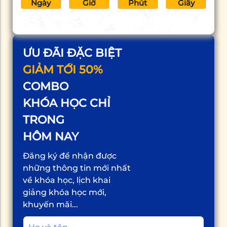
Ngày
Giờ
Phút
Giây
ƯU ĐÃI ĐẶC BIỆT
GIẢM TỚI 50%
COMBO
KHÓA HỌC CHỈ
TRONG
HÔM NAY
Đăng ký để nhận được
những thông tin mới nhất
về khóa học, lịch khai
giảng khóa học mới,
khuyến mãi...