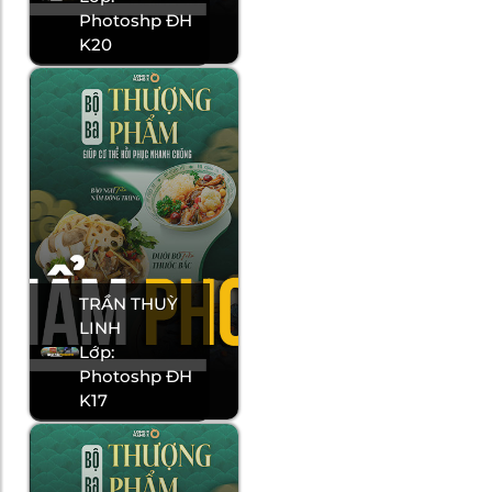
Photoshp ĐH
K20
TRẦN THUỲ
LINH
Lớp:
Photoshp ĐH
K17