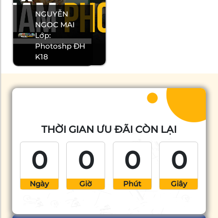
NGUYỄN
NGỌC MAI
Lớp:
Photoshp ĐH
K18
THỜI GIAN ƯU ĐÃI CÒN LẠI
0
0
0
0
Ngày
Giờ
Phút
Giây