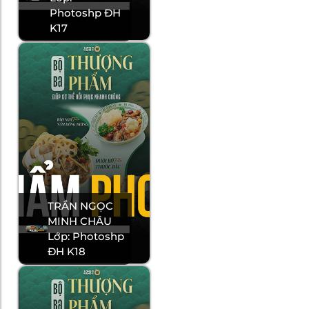
Photoshp ĐH
K17
TRẦN NGỌC
MINH CHÂU
Lớp: Photoshp
ĐH K18