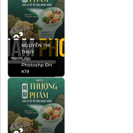
NGUYỄN THỊ
THUỲ
Lớp:
Photoshp ĐH
K19