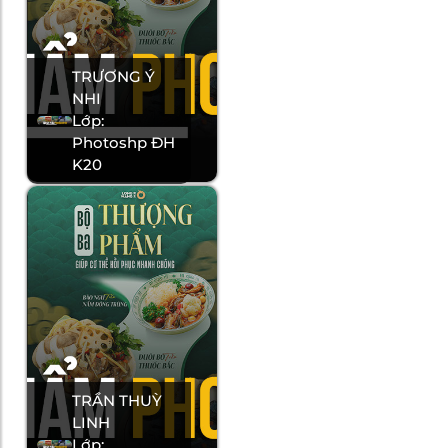
TRƯƠNG Ý
NHI
Lớp:
Photoshp ĐH
K20
TRẦN THUỲ
LINH
Lớp: