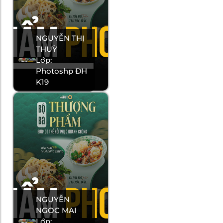
NGUYỄN THỊ
THUỲ
Lớp:
Photoshp ĐH
K19
NGUYỄN
NGỌC MAI
Lớp: