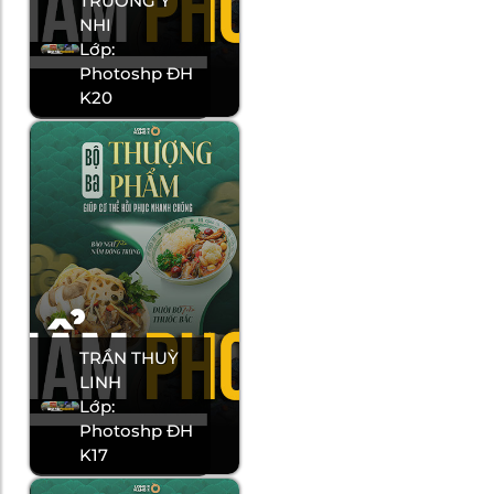
TRƯƠNG Ý
NHI
Lớp:
Photoshp ĐH
K20
TRẦN THUỲ
LINH
Lớp:
Photoshp ĐH
K17