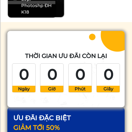
Photoshp ĐH
K18
THỜI GIAN ƯU ĐÃI CÒN LẠI
0
0
0
0
Ngày
Giờ
Phút
Giây
ƯU ĐÃI ĐẶC BIỆT
GIẢM TỚI 50%