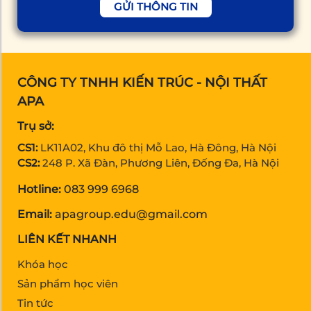
GỬI THÔNG TIN
CÔNG TY TNHH KIẾN TRÚC - NỘI THẤT
APA
Trụ sở:
CS1:
LK11A02, Khu đô thị Mỗ Lao, Hà Đông, Hà Nội
CS2:
248 P. Xã Đàn, Phương Liên, Đống Đa, Hà Nội
Hotline:
083 999 6968
Email:
apagroup.edu@gmail.com
LIÊN KẾT NHANH
Khóa học
Sản phẩm học viên
Tin tức