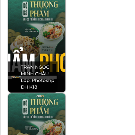
TRẦN NGỌC
MINH CHÂU
Lớp: Photoshp
ĐH K18