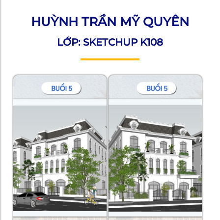
HUỲNH TRẦN MỸ QUYÊN
LỚP: SKETCHUP K108