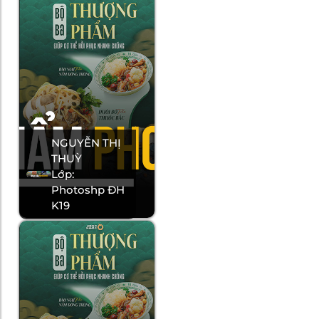
NGUYỄN THỊ
THUỲ
Lớp:
Photoshp ĐH
K19