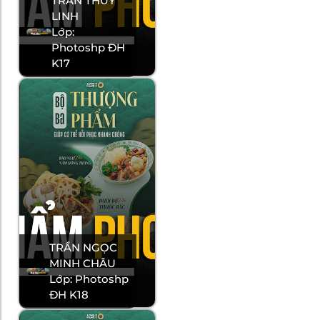
TRẦN THUỲ
LINH
Lớp:
Photoshp ĐH
K17
TRẦN NGỌC
MINH CHÂU
Lớp: Photoshp
ĐH K18