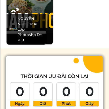
NGUYỄN
NGỌC MAI
Lớp:
Photoshp ĐH
K18
THỜI GIAN ƯU ĐÃI CÒN LẠI
0
0
0
0
Ngày
Giờ
Phút
Giây