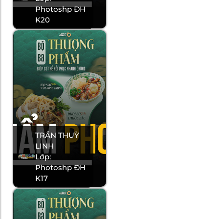
Photoshp ĐH
K20
TRẦN THUỲ
LINH
Lớp:
Photoshp ĐH
K17