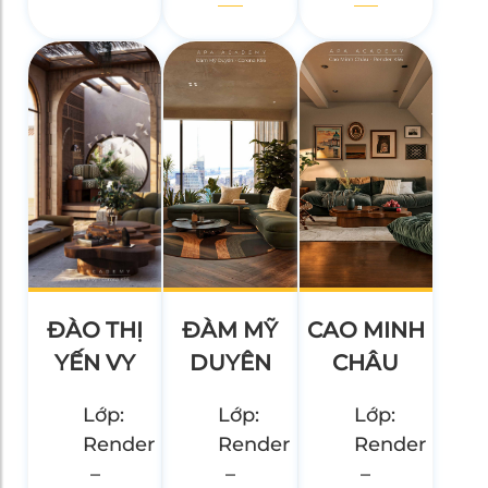
ĐÀO THỊ
ĐÀM MỸ
CAO MINH
YẾN VY
DUYÊN
CHÂU
Lớp:
Lớp:
Lớp:
Render
Render
Render
–
–
–