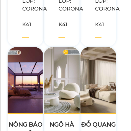
LỚP:
LỚP:
LỚP:
CORONA
CORONA
CORONA
–
–
–
K41
K41
K41
NÔNG BẢO
NGÔ HÀ
ĐỖ QUANG