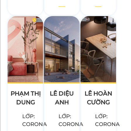
PHẠM THỊ
LÊ DIỆU
LÊ HOÀN
DUNG
ANH
CƯỜNG
LỚP:
LỚP:
LỚP:
CORONA
CORONA
CORONA