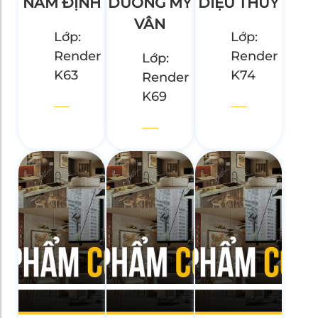
NAM ĐỊNH
DƯƠNG MỸ
DIỆU THUỲ
VÂN
Lớp:
Lớp:
Render
Render
Lớp:
K63
K74
Render
K69