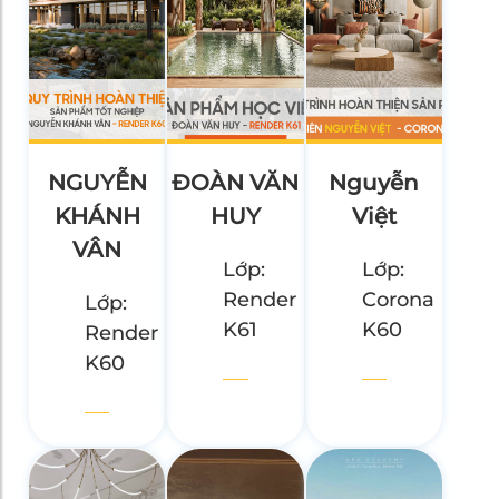
NGUYỄN
ĐOÀN VĂN
Nguyễn
KHÁNH
HUY
Việt
VÂN
Lớp:
Lớp:
Render
Corona
Lớp:
K61
K60
Render
K60