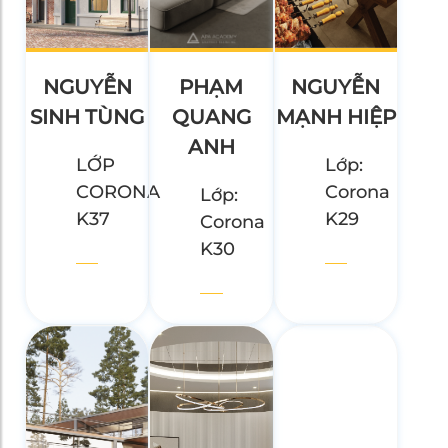
NGUYỄN
PHẠM
NGUYỄN
SINH TÙNG
QUANG
MẠNH HIỆP
ANH
LỚP
Lớp:
CORONA
Corona
Lớp:
K37
K29
Corona
K30