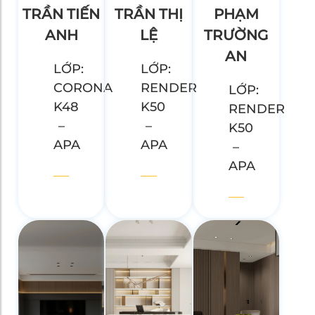
TRẦN TIẾN
TRẦN THỊ
PHẠM
ANH
LỆ
TRƯỜNG
AN
LỚP:
LỚP:
CORONA
RENDER
LỚP:
K48
K50
RENDER
–
–
K50
APA
APA
–
APA