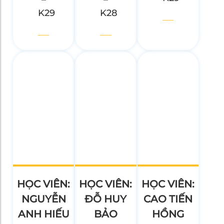
K29
K28
HỌC VIÊN:
HỌC VIÊN:
HỌC VIÊN:
NGUYỄN
ĐỖ HUY
CAO TIẾN
ANH HIẾU
BẢO
HỒNG