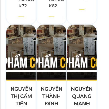
K72
K62
NGUYỄN
NGUYỄN
NGUYỄN
THỊ CẨM
THÀNH
QUANG
TIÊN
ĐỊNH
MẠNH