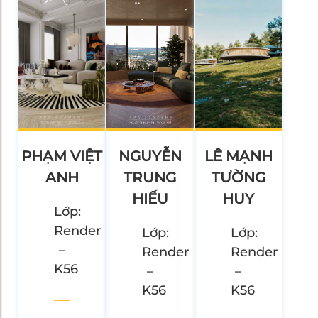
PHẠM VIỆT
NGUYỄN
LÊ MẠNH
ANH
TRUNG
TƯỜNG
HIẾU
HUY
Lớp:
Render
Lớp:
Lớp:
–
Render
Render
K56
–
–
K56
K56