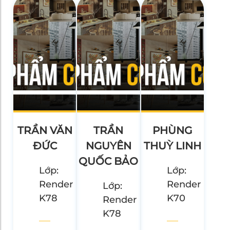
TRẦN VĂN
TRẦN
PHÙNG
ĐỨC
NGUYÊN
THUỲ LINH
QUỐC BẢO
Lớp:
Lớp:
Render
Render
Lớp:
K78
K70
Render
K78