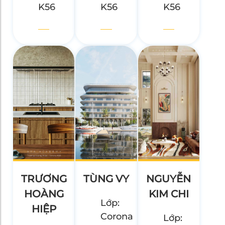
K56
K56
K56
TRƯƠNG
TÙNG VY
NGUYỄN
HOÀNG
KIM CHI
Lớp:
HIỆP
Corona
Lớp: