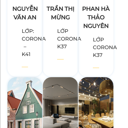
NGUYỄN
TRẦN THỊ
PHAN HÀ
VĂN AN
MỪNG
THẢO
NGUYÊN
LỚP:
LỚP
CORONA
CORONA
LỚP
–
K37
CORONA
K41
K37