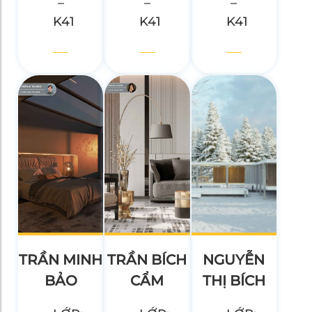
–
–
–
K41
K41
K41
TRẦN MINH
TRẦN BÍCH
NGUYỄN
BẢO
CẨM
THỊ BÍCH