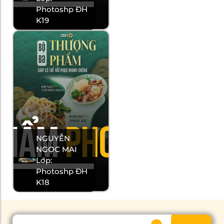
Photoshp ĐH
K19
NGUYỄN
NGỌC MAI
Lớp:
Photoshp ĐH
K18