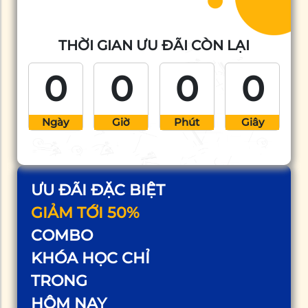
THỜI GIAN ƯU ĐÃI CÒN LẠI
0
0
0
0
Ngày
Giờ
Phút
Giây
ƯU ĐÃI ĐẶC BIỆT
GIẢM TỚI 50%
COMBO
KHÓA HỌC CHỈ
TRONG
HÔM NAY