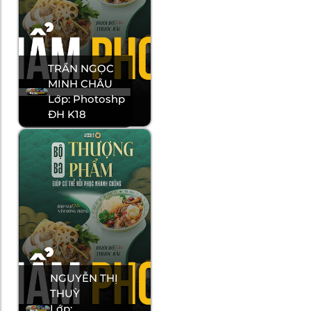
TRẦN NGỌC
MINH CHÂU
Lớp: Photoshp
ĐH K18
NGUYỄN THỊ
THUỲ
Lớp: