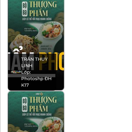
TRẦN THUỲ
LINH
Lớp:
Photoshp ĐH
K17