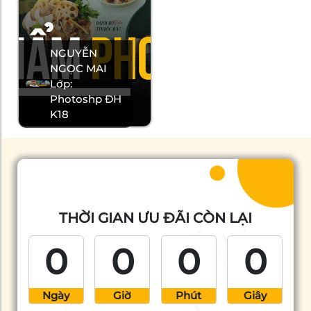
NGUYỄN
NGỌC MAI
Lớp:
Photoshp ĐH
K18
THỜI GIAN ƯU ĐÃI CÒN LẠI
0
0
0
0
Ngày
Giờ
Phút
Giây