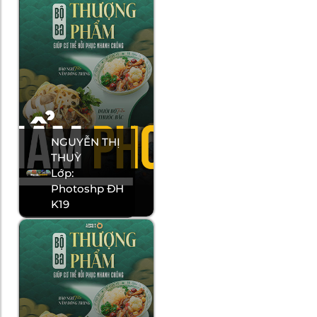
NGUYỄN THỊ
THUỲ
Lớp:
Photoshp ĐH
K19