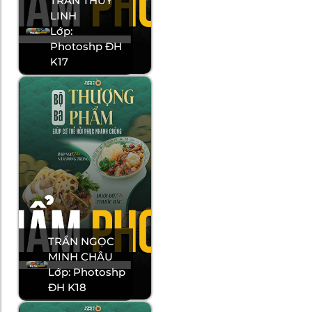
TRẦN THUỲ
LINH
Lớp:
Photoshp ĐH
K17
TRẦN NGỌC
MINH CHÂU
Lớp: Photoshp
ĐH K18