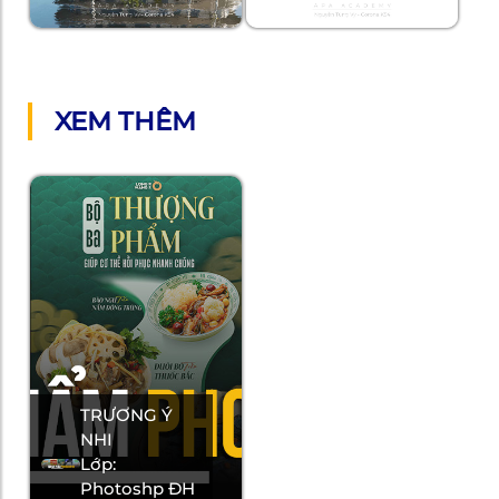
XEM THÊM
TRƯƠNG Ý
NHI
Lớp:
Photoshp ĐH