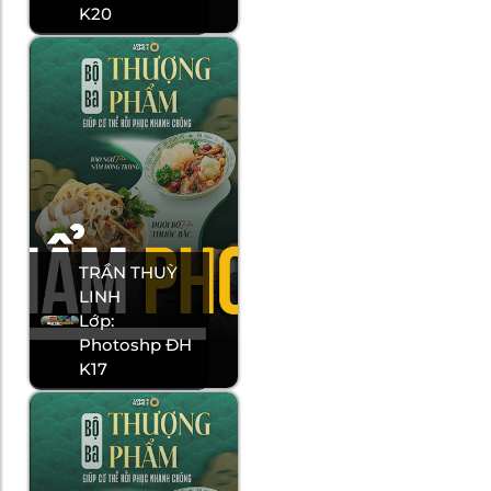
K20
TRẦN THUỲ
LINH
Lớp:
Photoshp ĐH
K17