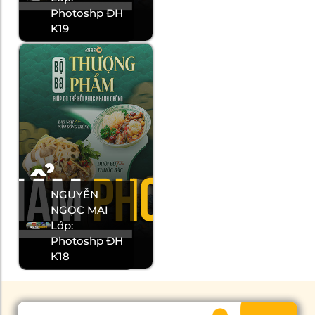
Photoshp ĐH
K19
NGUYỄN
NGỌC MAI
Lớp:
Photoshp ĐH
K18