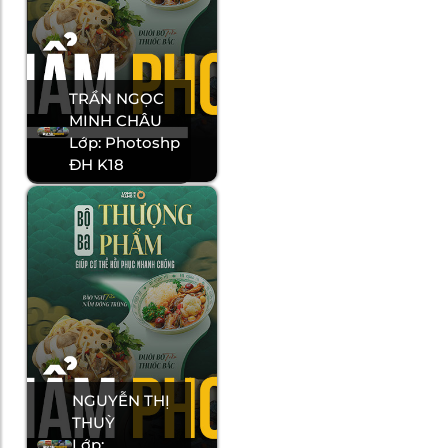
TRẦN NGỌC
MINH CHÂU
Lớp: Photoshp
ĐH K18
NGUYỄN THỊ
THUỲ
Lớp: