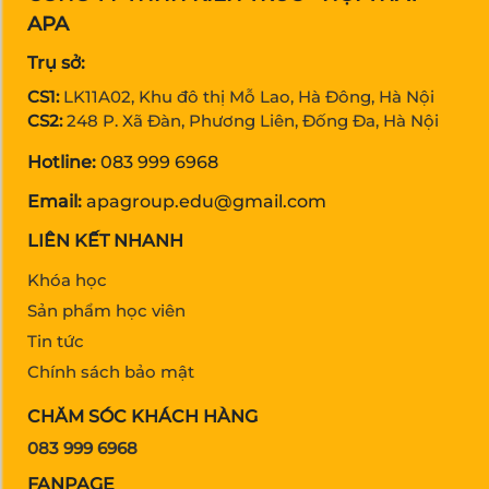
APA
Trụ sở:
CS1:
LK11A02, Khu đô thị Mỗ Lao, Hà Đông, Hà Nội
CS2:
248 P. Xã Đàn, Phương Liên, Đống Đa, Hà Nội
Hotline:
083 999 6968
Email:
apagroup.edu@gmail.com
LIÊN KẾT NHANH
Khóa học
Sản phẩm học viên
Tin tức
Chính sách bảo mật
CHĂM SÓC KHÁCH HÀNG
083 999 6968
FANPAGE