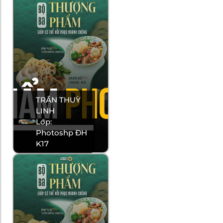
TRẦN THUỲ
LINH
Lớp:
Photoshp ĐH
K17