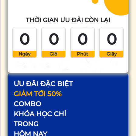
THỜI GIAN ƯU ĐÃI CÒN LẠI
0
0
0
0
Ngày
Giờ
Phút
Giây
ƯU ĐÃI ĐẶC BIỆT
GIẢM TỚI 50%
COMBO
KHÓA HỌC CHỈ
TRONG
HÔM NAY