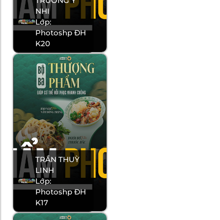
TRƯƠNG Ý
NHI
Lớp:
Photoshp ĐH
K20
TRẦN THUỲ
LINH
Lớp:
Photoshp ĐH
K17