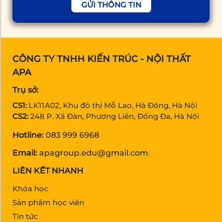
GỬI THÔNG TIN
CÔNG TY TNHH KIẾN TRÚC - NỘI THẤT
APA
Trụ sở:
CS1:
LK11A02, Khu đô thị Mỗ Lao, Hà Đông, Hà Nội
CS2:
248 P. Xã Đàn, Phương Liên, Đống Đa, Hà Nội
Hotline:
083 999 6968
Email:
apagroup.edu@gmail.com
LIÊN KẾT NHANH
Khóa học
Sản phẩm học viên
Tin tức