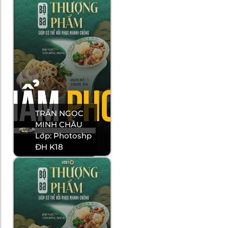
TRẦN NGỌC
MINH CHÂU
Lớp: Photoshp
ĐH K18