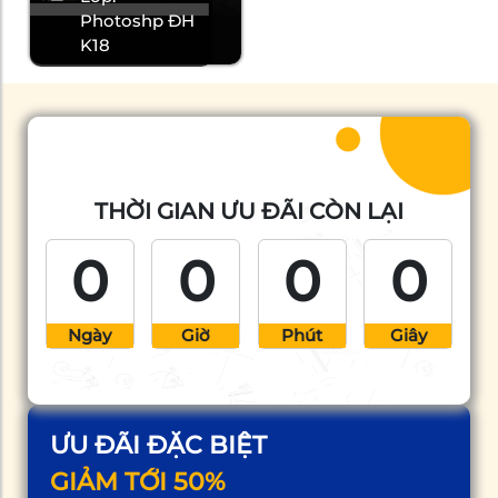
Photoshp ĐH
K18
THỜI GIAN ƯU ĐÃI CÒN LẠI
0
0
0
0
Ngày
Giờ
Phút
Giây
ƯU ĐÃI ĐẶC BIỆT
GIẢM TỚI 50%