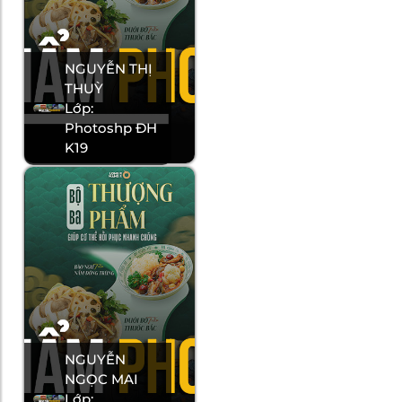
NGUYỄN THỊ
THUỲ
Lớp:
Photoshp ĐH
K19
NGUYỄN
NGỌC MAI
Lớp: