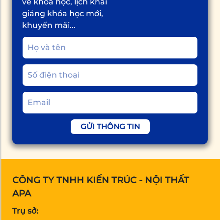
về khóa học, lịch khai
giảng khóa học mới,
khuyến mãi...
GỬI THÔNG TIN
CÔNG TY TNHH KIẾN TRÚC - NỘI THẤT
APA
Trụ sở: