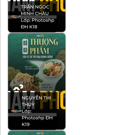
TRẦN NGỌC
MINH CHÂU
Lớp: Photoshp
ĐH K18
NGUYỄN THỊ
THUỲ
Lớp:
Photoshp ĐH
K19