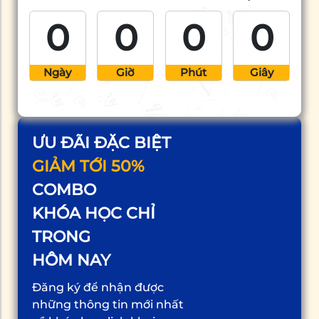
0
0
0
0
Ngày
Giờ
Phút
Giây
ƯU ĐÃI ĐẶC BIỆT
GIẢM TỚI 50%
COMBO
KHÓA HỌC CHỈ
TRONG
HÔM NAY
Đăng ký để nhận được
những thông tin mới nhất