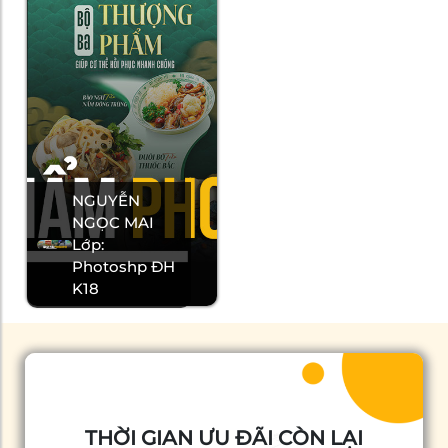
NGUYỄN
NGỌC MAI
Lớp:
Photoshp ĐH
K18
THỜI GIAN ƯU ĐÃI CÒN LẠI