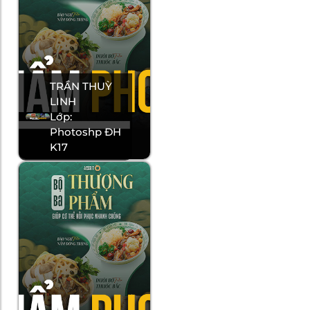
TRẦN THUỲ
LINH
Lớp:
Photoshp ĐH
K17