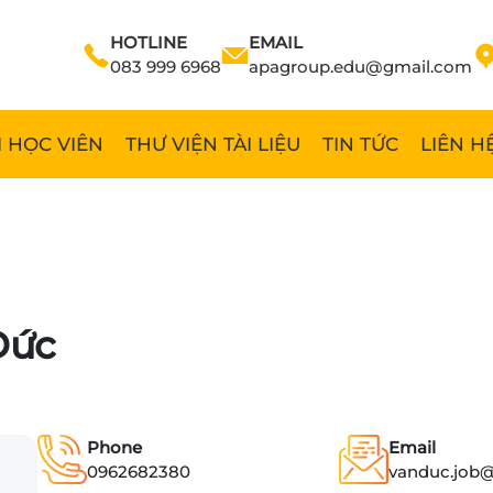
HOTLINE
EMAIL
083 999 6968
apagroup.edu@gmail.com
 HỌC VIÊN
THƯ VIỆN TÀI LIỆU
TIN TỨC
LIÊN H
Đức
Phone
Email
0962682380
vanduc.job