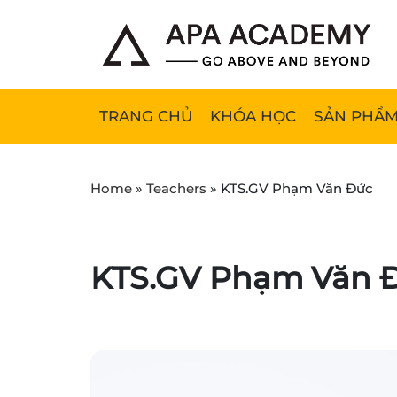
TRANG CHỦ
KHÓA HỌC
SẢN PHẨM
Home
»
Teachers
»
KTS.GV Phạm Văn Đức
KTS.GV Phạm Văn 