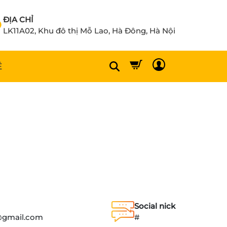
ĐỊA CHỈ
LK11A02, Khu đô thị Mỗ Lao, Hà Đông, Hà Nội
Ệ
Social nick
@gmail.com
#