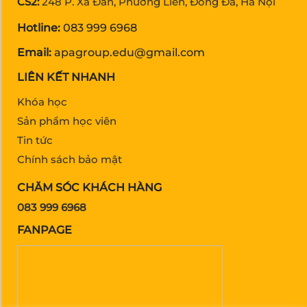
CS2:
248 P. Xã Đàn, Phương Liên, Đống Đa, Hà Nội
Hotline:
083 999 6968
Email:
apagroup.edu@gmail.com
LIÊN KẾT NHANH
Khóa học
Sản phẩm học viên
Tin tức
Chính sách bảo mật
CHĂM SÓC KHÁCH HÀNG
083 999 6968
FANPAGE