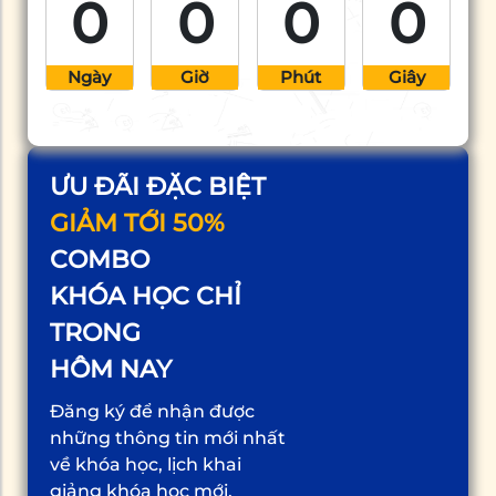
0
0
0
0
Ngày
Giờ
Phút
Giây
ƯU ĐÃI ĐẶC BIỆT
GIẢM TỚI 50%
COMBO
KHÓA HỌC CHỈ
TRONG
HÔM NAY
Đăng ký để nhận được
những thông tin mới nhất
về khóa học, lịch khai
giảng khóa học mới,