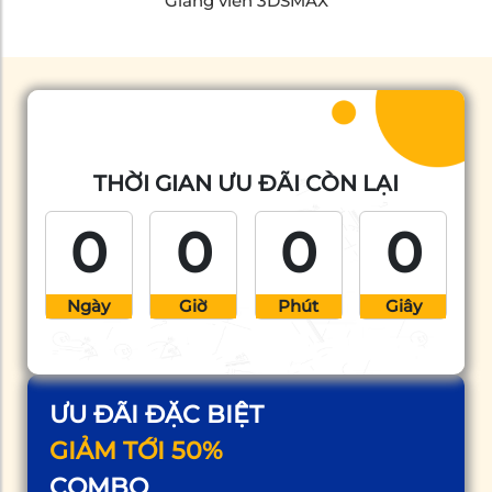
Giảng viên 3DSMAX
THỜI GIAN ƯU ĐÃI CÒN LẠI
0
0
0
0
Ngày
Giờ
Phút
Giây
ƯU ĐÃI ĐẶC BIỆT
GIẢM TỚI 50%
COMBO