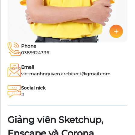
Phone
0389924336
Email
vietmanhnguyen.architect@gmail.com
Social nick
#
Giảng viên Sketchup,
Enscape và Corona