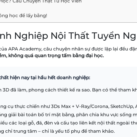
Học? Câu Chuyện Thật Từ Học Viên
ng học để lấy bằng!
Doanh Nghiệp Nội Thất Tuyển N
 của APA Academy, câu chuyện nhân sự được lặp lại đều đặ
mềm, không quá quan trọng tấm bằng đại học.
 thất hiện nay tại hầu hết doanh nghiệp:
 3D đã làm, phong cách thiết kế ra sao. Bạn có thể tham k
ng cụ thực chiến như 3Ds Max + V-Ray/Corona, SketchUp,
ng giải bài toán bố trí mặt bằng, phân chia khu vực sống m
ểu các loại gỗ, đá, đèn và cấu tạo liên kết nội thất ngoài th
g chỉ trung tâm – chỉ là yếu tố phụ để tham khảo.