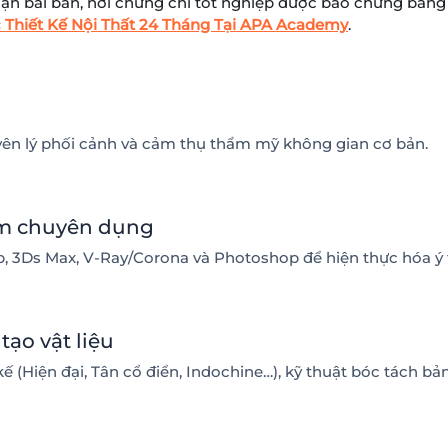
hạn bài bản, nơi chứng chỉ tốt nghiệp được bảo chứng bằng
 Thiết Kế Nội Thất 24 Tháng Tại APA Academy
.
uyên lý phối cảnh và cảm thụ thẩm mỹ không gian cơ bản.
m chuyên dụng
 3Ds Max, V-Ray/Corona và Photoshop để hiện thực hóa ý t
ạo vật liệu
 (Hiện đại, Tân cổ điển, Indochine…), kỹ thuật bóc tách bản