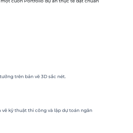
 một cuốn Portfolio dự án thực tế đạt chuẩn
ưởng trên bản vẽ 3D sắc nét.
 vẽ kỹ thuật thi công và lập dự toán ngân