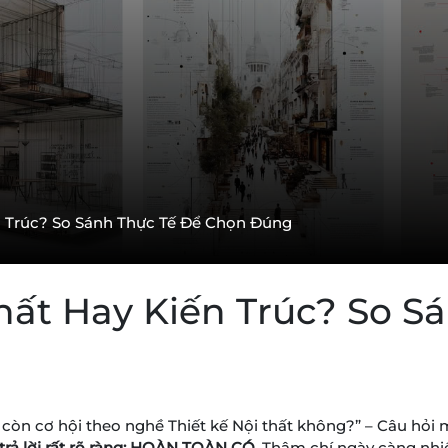
ến Trúc? So Sánh Thực Tế Để Chọn Đúng
hất Hay Kiến Trúc? So S
 còn cơ hội theo nghề Thiết kế Nội thất không?” – Câu hỏi 
trả lời rất rõ ràng: HOÀN TOÀN CÓ.
Thậm chí ngày càng nhiề