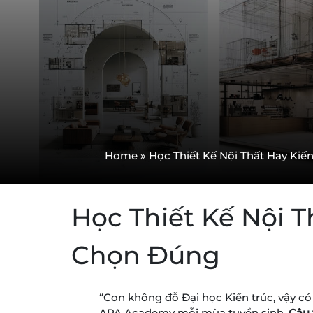
Home
»
Học Thiết Kế Nội Thất Hay Ki
Học Thiết Kế Nội T
Chọn Đúng
“Con không đỗ Đại học Kiến trúc, vậy có
APA Academy mỗi mùa tuyển sinh.
Câu 