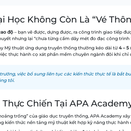
ại Học Không Còn Là “Vé Thô
cao độ
– bạn vẽ được, dựng được, ra công trình giao tiếp đư
 thuyết nhưng lại “chưa từng cầm dây mét đo đạc công trình 
ay Mỹ thuật ứng dụng truyền thống thường kéo dài từ
4 – 5
o việc thực hành cọ xát phần mềm chuyên ngành đôi khi chỉ
trường, việc bổ sung liên tục các kiến thức thực tế là bắt b
ng tôi.
ề Thực Chiến Tại APA Academ
hoảng trống” của giáo dục truyền thống, APA Academy xây 
ững kiến thức nền tảng mỹ thuật kết hợp kỹ năng thực hành