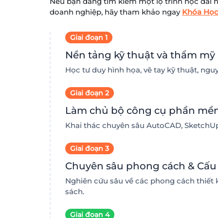
Nếu bạn đang tìm kiếm một lộ trình học dài 
doanh nghiệp, hãy tham khảo ngay
Khóa Học
Giai đoạn 1
Nền tảng kỹ thuật và thẩm mỹ
Học tư duy hình họa, vẽ tay kỹ thuật, ng
Giai đoạn 2
Làm chủ bộ công cụ phần mề
Khai thác chuyên sâu AutoCAD, SketchUp,
Giai đoạn 3
Chuyên sâu phong cách & Cấu t
Nghiên cứu sâu về các phong cách thiết kế
sách.
Giai đoạn 4