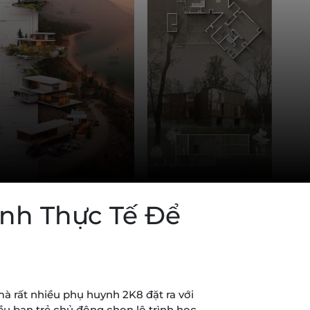
ánh Thực Tế Để
mà rất nhiều phụ huynh 2K8 đặt ra với
u bạn trẻ chủ động chọn lộ trình học