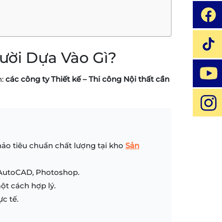
gười Dựa Vào Gì?
n:
các công ty Thiết kế – Thi công Nội thất cần
hảo tiêu chuẩn chất lượng tại kho
Sản
 AutoCAD, Photoshop.
ột cách hợp lý.
ực tế.