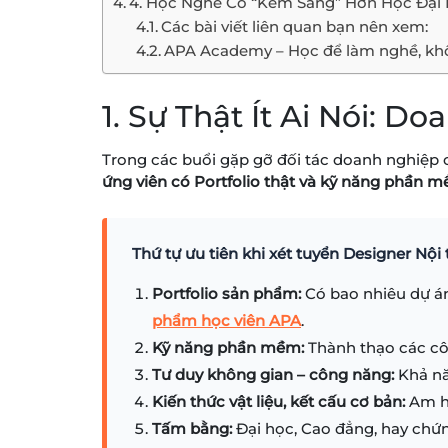
4. Học Nghề Có “Kém Sang” Hơn Học Đại 
Các bài viết liên quan bạn nên xem:
APA Academy – Học để làm nghề, khô
1. Sự Thật Ít Ai Nói: 
Trong các buổi gặp gỡ đối tác doanh nghiệp
ứng viên có Portfolio thật và kỹ năng phần 
Thứ tự ưu tiên khi xét tuyển Designer Nội
Portfolio sản phẩm:
Có bao nhiêu dự án
phẩm học viên APA
.
Kỹ năng phần mềm:
Thành thạo các cô
Tư duy không gian – công năng:
Khả nă
Kiến thức vật liệu, kết cấu cơ bản:
Am hi
Tấm bằng:
Đại học, Cao đẳng, hay chứn