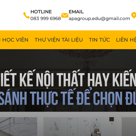
HOTLINE
EMAIL
083 999 6968
apagroup.edu@gmail.com
 HỌC VIÊN
THƯ VIỆN TÀI LIỆU
TIN TỨC
LIÊN H