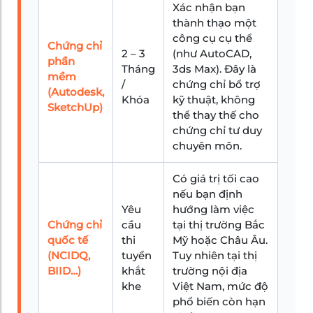
Xác nhận bạn
thành thạo một
công cụ cụ thể
Chứng chỉ
2 – 3
(như AutoCAD,
phần
Tháng
3ds Max). Đây là
mềm
/
chứng chỉ bổ trợ
(Autodesk,
Khóa
kỹ thuật, không
SketchUp)
thể thay thế cho
chứng chỉ tư duy
chuyên môn.
Có giá trị tối cao
nếu bạn định
Yêu
hướng làm việc
Chứng chỉ
cầu
tại thị trường Bắc
quốc tế
thi
Mỹ hoặc Châu Âu.
(NCIDQ,
tuyển
Tuy nhiên tại thị
BIID…)
khắt
trường nội địa
khe
Việt Nam, mức độ
phổ biến còn hạn