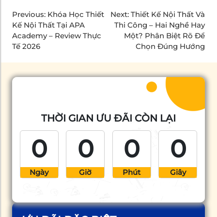
Previous:
Khóa Học Thiết
Next:
Thiết Kế Nội Thất Và
Kế Nội Thất Tại APA
Thi Công – Hai Nghề Hay
Academy – Review Thực
Một? Phân Biệt Rõ Để
Tế 2026
Chọn Đúng Hướng
THỜI GIAN ƯU ĐÃI CÒN LẠI
0
0
0
0
Ngày
Giờ
Phút
Giây