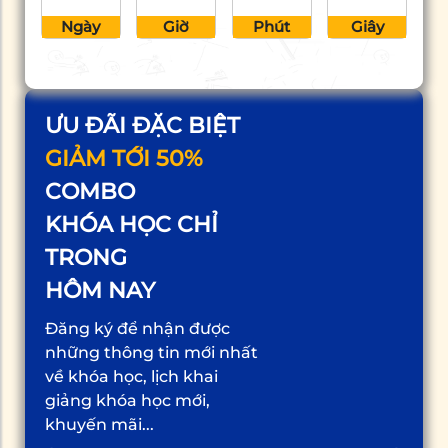
Ngày
Giờ
Phút
Giây
ƯU ĐÃI ĐẶC BIỆT
GIẢM TỚI 50%
COMBO
KHÓA HỌC CHỈ
TRONG
HÔM NAY
Đăng ký để nhận được
những thông tin mới nhất
về khóa học, lịch khai
giảng khóa học mới,
khuyến mãi...