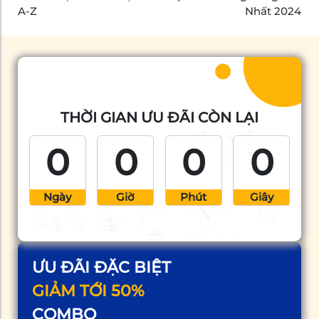
A-Z
Nhất 2024
THỜI GIAN ƯU ĐÃI CÒN LẠI
0
0
0
0
Ngày
Giờ
Phút
Giây
ƯU ĐÃI ĐẶC BIỆT
GIẢM TỚI 50%
COMBO