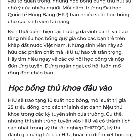
yếu tố quan trọng, nhưng học bổng cũng thu hút sự
chú ý của nhiều người. Mỗi năm, trường Đại học
Quốc tế Hồng Bàng (HIU) trao nhiều suất học bổng
cho các sinh viên tài năng.
Đến thời điểm hiện tại, trường đã vinh danh và trao
tặng nhiều học bổng quý giá cho các bạn trẻ trên
khắp đất nước Việt Nam. Những sinh viên này sở
hữu các phẩm chất mà HIU tự hào và trân trọng.
Hãy tìm hiểu ngay về các cơ hội học bổng và nộp
đơn ứng tuyển. Đừng ngần ngại, cơ hội luôn mở
rộng đón chào bạn.
Học bổng thủ khoa đầu vào
HIU sẽ trao tặng 10 suất học bổng, mỗi suất trị giá
25 triệu đồng, cho các thí sinh đạt danh hiệu thủ
khoa trong các kỳ tuyển sinh của trường. Cụ thể,
những thí sinh trúng tuyển vào HIU và có thành tích
cao nhất trong kỳ thi tốt nghiệp THPTQG, kỳ thi
đánh giá năng lực của HIU, hoặc có điểm xét học bạ,