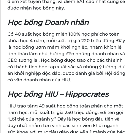
điểm xét tuyển thẳng, và điểm SAT cao nhất cũng sẽ
được nhận học bổng này.
Học bổng Doanh nhân
Có 40 suất học bổng miễn 100% học phí cho toàn
khóa học 4 năm, mỗi suất trị giá 220 triệu đồng. Đây
là học bổng ươm mầm khởi nghiệp, nhằm khích lệ
tinh thần làm chủ, hướng đến những doanh nhân và
CEO tương lai. Học bổng được trao cho các thí sinh
có thành tích học tập xuất sắc và những ý tưởng, dự
án khởi nghiệp độc đáo, được đánh giá bởi Hội đồng
cố vấn doanh nhân của HIU.
Học bổng HIU – Hippocrates
HIU trao tặng 49 suất học bổng toàn phần cho một
năm học, mỗi suất trị giá 250 triệu đồng, với tên gọi
“Lời thề của ngành y.” Đây là học bổng đầu tiên và
duy nhất nhằm tôn vinh các sinh viên khối ngành
sức khỏe, với mục tiêu giáo dục về sứ mệnh của bác