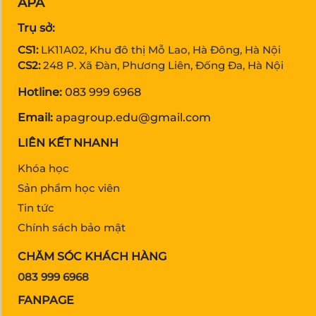
APA
Trụ sở:
CS1:
LK11A02, Khu đô thị Mỗ Lao, Hà Đông, Hà Nội
CS2:
248 P. Xã Đàn, Phương Liên, Đống Đa, Hà Nội
Hotline:
083 999 6968
Email:
apagroup.edu@gmail.com
LIÊN KẾT NHANH
Khóa học
Sản phẩm học viên
Tin tức
Chính sách bảo mật
CHĂM SÓC KHÁCH HÀNG
083 999 6968
FANPAGE