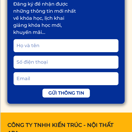
Đăng ký để nhận được
những thông tin mới nhất
về khóa học, lịch khai
giảng khóa học mới,
khuyến mãi...
GỬI THÔNG TIN
CÔNG TY TNHH KIẾN TRÚC - NỘI THẤT