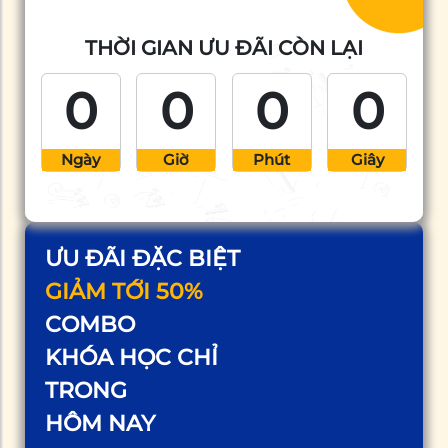
THỜI GIAN ƯU ĐÃI CÒN LẠI
0
0
0
0
Ngày
Giờ
Phút
Giây
ƯU ĐÃI ĐẶC BIỆT
GIẢM TỚI 50%
COMBO
KHÓA HỌC CHỈ
TRONG
HÔM NAY