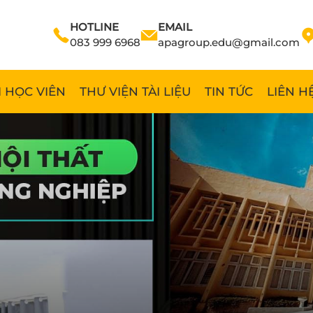
HOTLINE
EMAIL
083 999 6968
apagroup.edu@gmail.com
 HỌC VIÊN
THƯ VIỆN TÀI LIỆU
TIN TỨC
LIÊN H