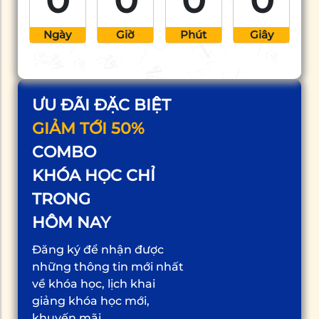
0
0
0
0
Ngày
Giờ
Phút
Giây
ƯU ĐÃI ĐẶC BIỆT
GIẢM TỚI 50%
COMBO
KHÓA HỌC CHỈ
TRONG
HÔM NAY
Đăng ký để nhận được
những thông tin mới nhất
về khóa học, lịch khai
giảng khóa học mới,
khuyến mãi...