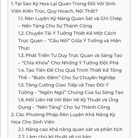
Tại Sao Ký Họa Lại Quan Trọng Đối Với Sinh
Viên Kiến Trúc, Quy Hoạch, Nội Thất?
Rèn Luyện Kỹ Năng Quan Sát và Ghi Chép
– Nền Tảng Cho Sự Thành Công
Chuyển Tải Ý Tưởng Thiết Kế Một Cách
Trực Quan – “Cầu Nối” Giữa Ý Tưởng và Hiện
Thực
Phát Triển Tư Duy Trực Quan và Sáng Tạo
– “Chìa Khóa” Cho Những Ý Tưởng Đột Phá
Tạo Tiền Đề Cho Quá Trình Thiết Kế Tổng
Thể – “Bước Đệm” Cho Sự Chuyên Nghiệp
Tăng Cường Giao Tiếp và Trao Đổi Ý
Tưởng – “Ngôn Ngữ” Chung Của Sự Sáng Tạo
Mối Liên Hệ Với Bản Vẽ Kỹ Thuật và Ứng
Dụng – “Nền Tảng” Cho Sự Thành Công
Các Phương Pháp Rèn Luyện Khả Năng Ký
Họa Cho Sinh Viên
Nâng cao khả năng quan sát và phân tích
Làm chủ kỹ thuật vẽ cơ bản