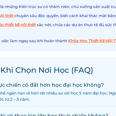
là những Kiến trúc sư có thâm niên, chủ xưởng sản xuất trự
nội thất
chuyên sâu độc quyền, biết cách khai thác mặt bằng
io thiết kế nội thất
sắc nét, chứa các dự án thực tế đủ sức
u việc làm ngay sau khi hoàn thành
Khóa Học Thiết Kế Nội 
Khi Chọn Nơi Học (FAQ)
hực chiến có đắt hơn học đại học không?
hề ngắn hạn rẻ hơn rất nhiều so với học 5 năm đại học. Ngoà
ớc từ 2 – 3 năm.
 thì có theo kịp lớp học thực chiến không?