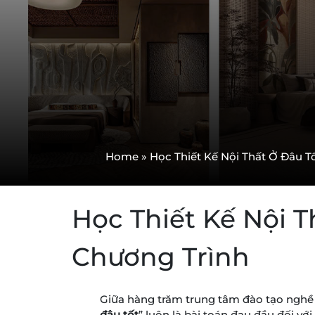
Home
»
Học Thiết Kế Nội Thất Ở Đâu T
Học Thiết Kế Nội 
Chương Trình
Giữa hàng trăm trung tâm đào tạo nghề và
đâu tốt
” luôn là bài toán đau đầu đối v