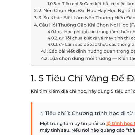
⭐ Tiêu chí 5: Cam kết hỗ trợ việc là
2. Nên Chọn Học Đại Học Hay Học Nghề T
3. Sự Khác Biệt Làm Nên Thương Hiệu Đà
Câu Hỏi Thường Gặp Khi Chọn Nơi Học (
👉 Học phí tại các trung tâm thực c
👉 Tôi chưa biết gì về máy tính thì 
👉 Làm sao để xác thực các thông t
Các bài viết định hướng quan trọng b
Lựa chọn đúng môi trường — Kiến tạo
1. 5 Tiêu Chí Vàng Để 
Khi tìm kiếm địa chỉ học, hãy dùng 5 tiêu chí
⭐ Tiêu chí 1: Chương trình học đi 
Một trung tâm uy tín phải có
lộ trình học 
máy tính sau. Nếu nơi nào quảng cáo “thà