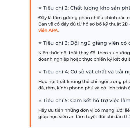
⭐ Tiêu chí 2: Chất lượng kho sản p
Đây là tấm gương phản chiếu chính xác n
Bản vẽ có đầy đủ từ hồ sơ bổ kỹ thuật 2
viên APA
.
⭐ Tiêu chí 3: Đội ngũ giảng viên có
Kiến thức nội thất thay đổi theo xu hướng
doanh nghiệp hoặc thực chiến ký kết dự á
⭐ Tiêu chí 4: Cơ sở vật chất và trải
Học nội thất không thể chỉ ngồi trong p
đá, rèm, kính) phong phú và có lịch trình 
⭐ Tiêu chí 5: Cam kết hỗ trợ việc l
Hãy ưu tiên những đơn vị có mạng lưới liê
giúp học viên an tâm tuyệt đối khi dấn t