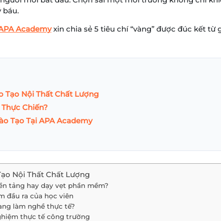
ý báu.
APA Academy
xin chia sẻ 5 tiêu chí “vàng” được đúc kết t
ào Tạo Nội Thất Chất Lượng
 Thực Chiến?
Đào Tạo Tại APA Academy
 Tạo Nội Thất Chất Lượng
 nền tảng hay dạy vẹt phần mềm?
m đầu ra của học viên
đang làm nghề thực tế?
 nghiệm thực tế công trường