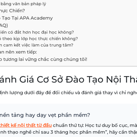
m bằng văn bản pháp lý
hực Chiến?
o Tạo Tại APA Academy
FAQ)
hiến có đắt hơn học đại học không?
có theo kịp lớp học thực chiến không?
in cam kết việc làm của trung tâm?
ạn nên xem tiếp:
 tương lai vững chắc cùng chúng tôi!
Đánh Giá Cơ Sở Đào Tạo Nội T
 định lượng dưới đây để đối chiếu và đánh giá thay vì chỉ n
từ nền tảng hay dạy vẹt phần mềm?
thiết kế nội thất từ đầu
chuẩn thứ tự: Học tư duy bố cục, màu
nh thạo nghề chỉ sau 3 tháng học phần mềm”, hãy cẩn thận