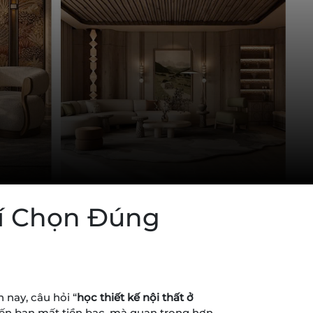
hí Chọn Đúng
 nay, câu hỏi “
học thiết kế nội thất ở
hiến bạn mất tiền bạc, mà quan trọng hơn