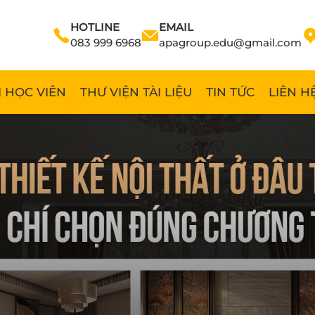
HOTLINE
EMAIL
083 999 6968
apagroup.edu@gmail.com
 HỌC VIÊN
THƯ VIỆN TÀI LIỆU
TIN TỨC
LIÊN H