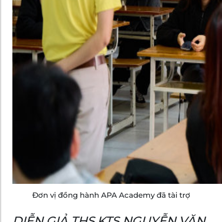
Đơn vị đồng hành APA Academy đã tài trợ
DIỄN GIẢ THS.KTS NGUYỄN VĂN