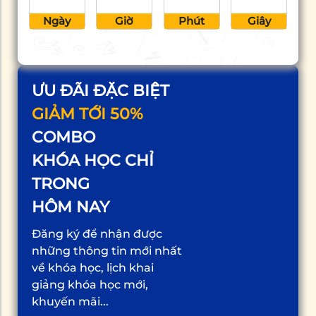
Ngày
Giờ
Phút
Giây
ƯU ĐÃI ĐẶC BIỆT
GIẢM TỚI 50%
COMBO
KHÓA HỌC CHỈ
TRONG
HÔM NAY
Đăng ký để nhận được
những thông tin mới nhất
về khóa học, lịch khai
giảng khóa học mới,
khuyến mãi...