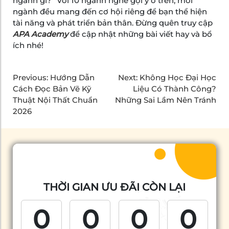
ngành gì?” Với 10 ngành nghề gợi ý ở trên, mỗi
ngành đều mang đến cơ hội riêng để bạn thể hiện
tài năng và phát triển bản thân. Đừng quên truy cập
APA Academy
để cập nhật những bài viết hay và bổ
ích nhé!
Previous:
Hướng Dẫn
Next:
Không Học Đại Học
Cách Đọc Bản Vẽ Kỹ
Liệu Có Thành Công?
Thuật Nội Thất Chuẩn
Những Sai Lầm Nên Tránh
2026
THỜI GIAN ƯU ĐÃI CÒN LẠI
0
0
0
0