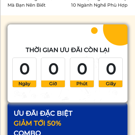
Mà Bạn Nên Biết
10 Ngành Nghề Phù Hợp
THỜI GIAN ƯU ĐÃI CÒN LẠI
0
0
0
0
Ngày
Giờ
Phút
Giây
ƯU ĐÃI ĐẶC BIỆT
GIẢM TỚI 50%
COMBO