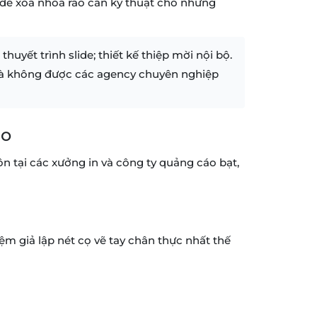
a để xóa nhòa rào cản kỹ thuật cho những
uyết trình slide; thiết kế thiệp mời nội bộ.
c và không được các agency chuyên nghiệp
áo
n tại các xưởng in và công ty quảng cáo bạt,
m giả lập nét cọ vẽ tay chân thực nhất thế