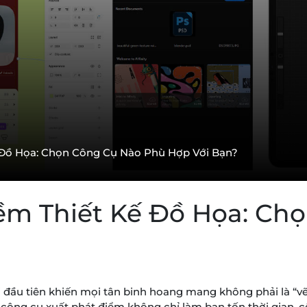
 Đồ Họa: Chọn Công Cụ Nào Phù Hợp Với Bạn?
ềm Thiết Kế Đồ Họa: Ch
i đầu tiên khiến mọi tân binh hoang mang không phải là “vẽ
ai công cụ xuất phát điểm không chỉ làm bạn tốn thời gian