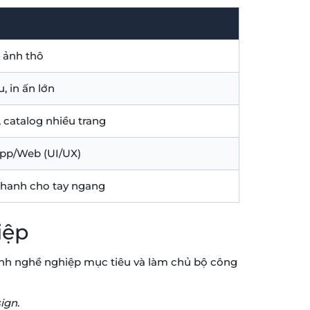
 ảnh thô
, in ấn lớn
 catalog nhiều trang
App/Web (UI/UX)
hanh cho tay ngang
iệp
h nghề nghiệp mục tiêu và làm chủ bộ công
sign
.