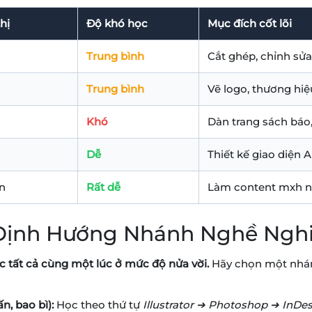
hị
Độ khó học
Mục đích cốt lõi
Trung bình
Cắt ghép, chỉnh sửa
Trung bình
Vẽ logo, thương hiệu
Khó
Dàn trang sách báo,
Dễ
Thiết kế giao diện 
n
Rất dễ
Làm content mxh n
o Định Hướng Nhánh Nghề Ngh
 tất cả cùng một lúc ở mức độ nửa vời.
Hãy chọn một nhán
n, bao bì):
Học theo thứ tự
Illustrator ➔ Photoshop ➔ InDe