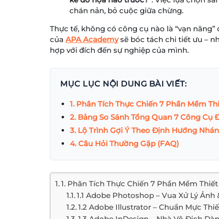
chán nản, bỏ cuộc giữa chừng.
Thực tế, không có công cụ nào là “vạn năng” c
của
APA Academy
sẽ bóc tách chi tiết ưu – 
hợp với đích đến sự nghiệp của mình.
MỤC LỤC NỘI DUNG BÀI VIẾT:
1. Phân Tích Thực Chiến 7 Phần Mềm Th
2. Bảng So Sánh Tổng Quan 7 Công Cụ 
3. Lộ Trình Gợi Ý Theo Định Hướng Nhá
4. Câu Hỏi Thường Gặp (FAQ)
1. Phân Tích Thực Chiến 7 Phần Mềm Thiế
1.1 Adobe Photoshop – Vua Xử Lý Ảnh 
1.2 Adobe Illustrator – Chuẩn Mực Th
1.3 Adobe InDesign – Nhà Vô Địch Dà