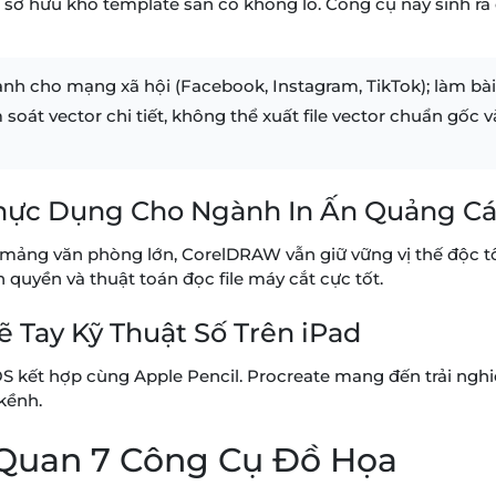
n sở hữu kho template sẵn có khổng lồ. Công cụ này sinh r
h cho mạng xã hội (Facebook, Instagram, TikTok); làm bài th
 soát vector chi tiết, không thể xuất file vector chuẩn gố
Thực Dụng Cho Ngành In Ấn Quảng C
 mảng văn phòng lớn, CorelDRAW vẫn giữ vững vị thế độc tô
quyền và thuật toán đọc file máy cắt cực tốt.
ẽ Tay Kỹ Thuật Số Trên iPad
 kết hợp cùng Apple Pencil. Procreate mang đến trải nghiệ
 kềnh.
 Quan 7 Công Cụ Đồ Họa