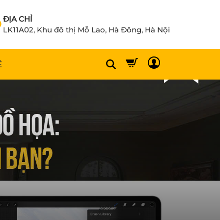
ĐỊA CHỈ
LK11A02, Khu đô thị Mỗ Lao, Hà Đông, Hà Nội
Ệ