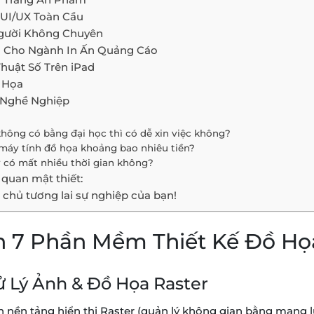
 UI/UX Toàn Cầu
Người Không Chuyên
g Cho Ngành In Ấn Quảng Cáo
Thuật Số Trên iPad
 Họa
h Nghề Nghiệp
không có bằng đại học thì có dễ xin việc không?
 máy tính đồ họa khoảng bao nhiêu tiền?
 có mất nhiều thời gian không?
 quan mật thiết:
hủ tương lai sự nghiệp của bạn!
ến 7 Phần Mềm Thiết Kế Đồ Họ
ử Lý Ảnh & Đồ Họa Raster
ền tảng hiển thị Raster (quản lý không gian bằng mạng lướ