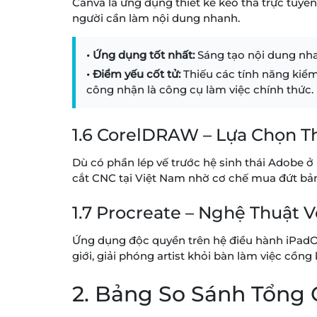
Canva là ứng dụng thiết kế kéo thả trực tuyế
người cần làm nội dung nhanh.
• Ứng dụng tốt nhất:
Sáng tạo nội dung nhan
• Điểm yếu cốt tử:
Thiếu các tính năng kiểm
công nhận là công cụ làm việc chính thức.
1.6 CorelDRAW – Lựa Chọn 
Dù có phần lép vế trước hệ sinh thái Adobe ở
cắt CNC tại Việt Nam nhờ cơ chế mua đứt bản 
1.7 Procreate – Nghệ Thuật V
Ứng dụng độc quyền trên hệ điều hành iPadOS
giới, giải phóng artist khỏi bàn làm việc cồng
2. Bảng So Sánh Tổng