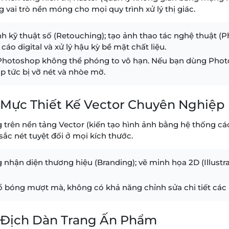
vai trò nền móng cho mọi quy trình xử lý thị giác.
h kỹ thuật số (Retouching); tạo ảnh thao tác nghệ thuật (
áo digital và xử lý hậu kỳ bề mặt chất liệu.
ẽ Photoshop không thể phóng to vô hạn. Nếu bạn dùng Photo
ập tức bị vỡ nét và nhòe mờ.
ẩn Mực Thiết Kế Vector Chuyên Nghiệp
ng trên nền tảng Vector (kiến tạo hình ảnh bằng hệ thống 
 sắc nét tuyệt đối ở mọi kích thước.
 nhận diện thương hiệu (Branding); vẽ minh họa 2D (Illustrat
ổ bóng mượt mà, không có khả năng chỉnh sửa chi tiết các
ô Địch Dàn Trang Ấn Phẩm