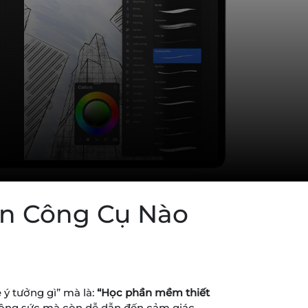
ọn Công Cụ Nào
 ý tưởng gì” mà là:
“Học phần mềm thiết
, công sức mà còn dễ dẫn đến cảm giác