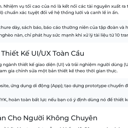
 Nhiệm vụ tối cao của nó là kết nối các tài nguyên xuất ra t
ộ chuẩn xác tuyệt đối về hệ thống lưới và canh lề in ấn.
chure dày, sách báo, báo cáo thường niên của tập đoàn và 
hèo nàn, chỉ phát huy sức mạnh khi xử lý tài liệu từ 10 tran
 Thiết Kế UI/UX Toàn Cầu
gành thiết kế giao diện (UI) và trải nghiệm người dùng (
m gia chỉnh sửa một bản thiết kế theo thời gian thực.
site, ứng dụng di động (App); tạo dựng prototype chuyển đ
 hoàn toàn bất lực nếu bạn có ý định dùng nó để thiết kế 
Giản Cho Người Không Chuyên