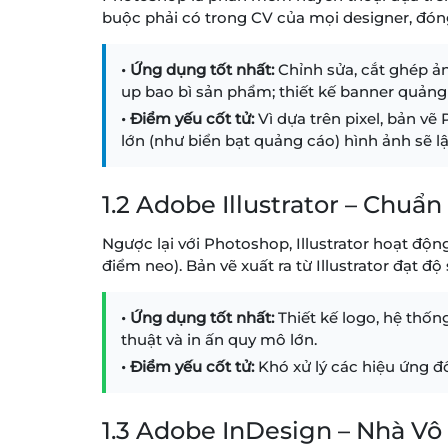
buộc phải có trong CV của mọi designer, đóng 
• Ứng dụng tốt nhất:
Chỉnh sửa, cắt ghép ản
up bao bì sản phẩm; thiết kế banner quảng c
• Điểm yếu cốt tử:
Vì dựa trên pixel, bản v
lớn (như biển bạt quảng cáo) hình ảnh sẽ l
1.2 Adobe Illustrator – Chu
Ngược lại với Photoshop, Illustrator hoạt độ
điểm neo). Bản vẽ xuất ra từ Illustrator đạt độ
• Ứng dụng tốt nhất:
Thiết kế logo, hệ thống
thuật và in ấn quy mô lớn.
• Điểm yếu cốt tử:
Khó xử lý các hiệu ứng đ
1.3 Adobe InDesign – Nhà V