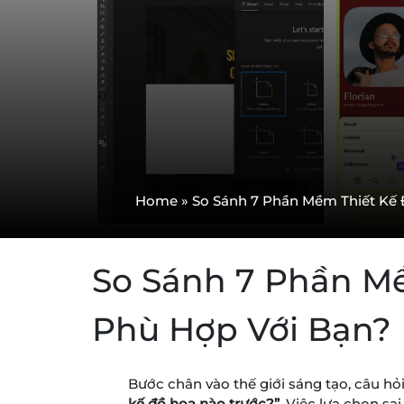
Home
»
So Sánh 7 Phần Mềm Thiết Kế
So Sánh 7 Phần M
Phù Hợp Với Bạn?
Bước chân vào thế giới sáng tạo, câu hỏ
kế đồ họa nào trước?”
. Việc lựa chọn s