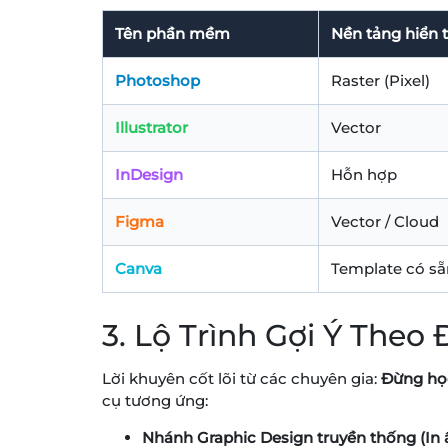
Tên phần mềm
Nền tảng hiển t
Photoshop
Raster (Pixel)
Illustrator
Vector
InDesign
Hỗn hợp
Figma
Vector / Cloud
Canva
Template có sẵ
3. Lộ Trình Gợi Ý The
Lời khuyên cốt lõi từ các chuyên gia:
Đừng học
cụ tương ứng:
Nhánh Graphic Design truyền thống (In ấ