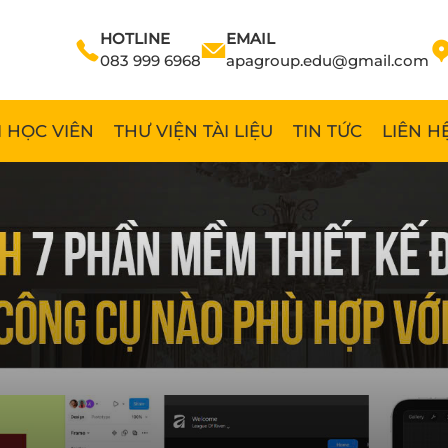
HOTLINE
EMAIL
083 999 6968
apagroup.edu@gmail.com
 HỌC VIÊN
THƯ VIỆN TÀI LIỆU
TIN TỨC
LIÊN H