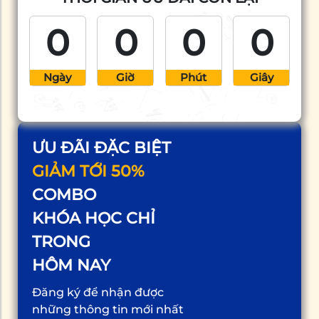
0
0
0
0
Ngày
Giờ
Phút
Giây
ƯU ĐÃI ĐẶC BIỆT
GIẢM TỚI 50%
COMBO
KHÓA HỌC CHỈ
TRONG
HÔM NAY
Đăng ký để nhận được
những thông tin mới nhất