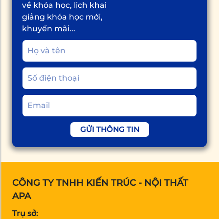
về khóa học, lịch khai
giảng khóa học mới,
khuyến mãi...
GỬI THÔNG TIN
CÔNG TY TNHH KIẾN TRÚC - NỘI THẤT
APA
Trụ sở: