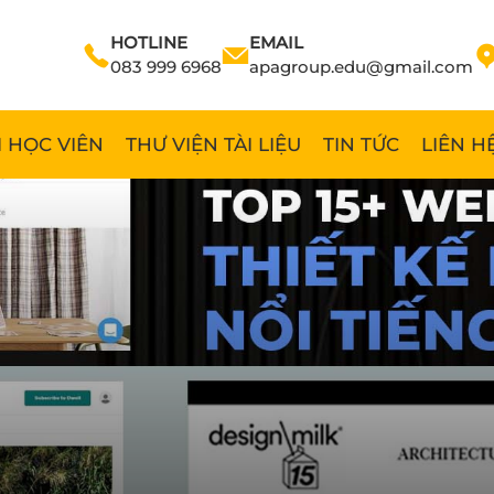
HOTLINE
EMAIL
083 999 6968
apagroup.edu@gmail.com
 HỌC VIÊN
THƯ VIỆN TÀI LIỆU
TIN TỨC
LIÊN H