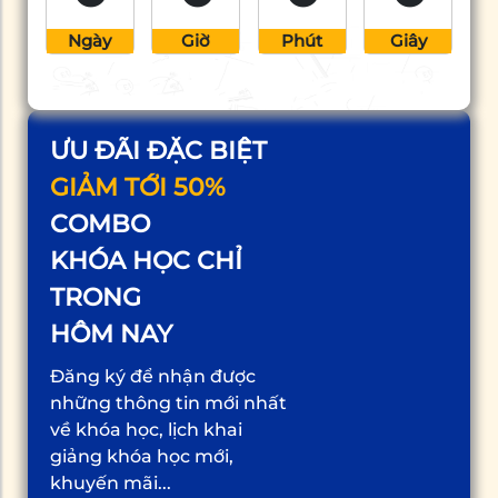
Ngày
Giờ
Phút
Giây
ƯU ĐÃI ĐẶC BIỆT
GIẢM TỚI 50%
COMBO
KHÓA HỌC CHỈ
TRONG
HÔM NAY
Đăng ký để nhận được
những thông tin mới nhất
về khóa học, lịch khai
giảng khóa học mới,
khuyến mãi...