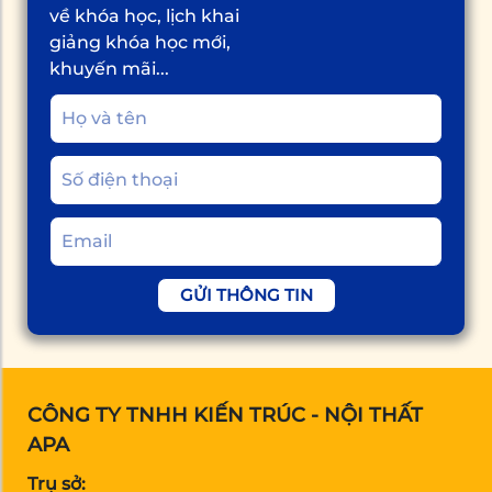
về khóa học, lịch khai
giảng khóa học mới,
khuyến mãi...
GỬI THÔNG TIN
CÔNG TY TNHH KIẾN TRÚC - NỘI THẤT
APA
Trụ sở: