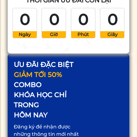
THỜI GIAN ƯU ĐÃI CÒN LẠI
6 năm làm việc trong
ngành Thiết Kế Kiến
0
0
0
0
Trúc và Nội thất. –
Hướng dẫn hàng trăm
bạn chưa biết gì về […]
Ngày
Giờ
Phút
Giây
ƯU ĐÃI ĐẶC BIỆT
GIẢM TỚI 50%
COMBO
KHÓA HỌC CHỈ
TRONG
HÔM NAY
Đăng ký để nhận được
những thông tin mới nhất