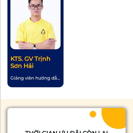
KTS. GV Trịnh
Sơn Hải
Giảng viên hướng dẫn
Autocad , Photoshop
tại Học viên Đào tạo
thiết kế APA
Academy. – Hơn 5
năm giảng dạy về các
phần mềm Autocad,
3DsMax , Corona
Render, Photoshop. –