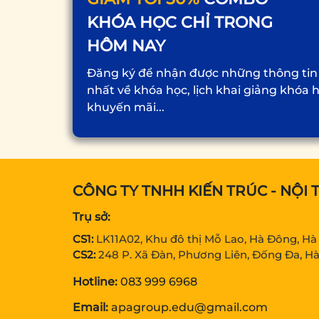
KHÓA HỌC CHỈ TRONG
HÔM NAY
Đăng ký để nhận được những thông tin
nhất về khóa học, lịch khai giảng khóa 
khuyến mãi...
CÔNG TY TNHH KIẾN TRÚC - NỘI 
Trụ sở:
CS1:
LK11A02, Khu đô thị Mỗ Lao, Hà Đông, Hà
CS2:
248 P. Xã Đàn, Phương Liên, Đống Đa, Hà
Hotline:
083 999 6968
Email:
apagroup.edu@gmail.com