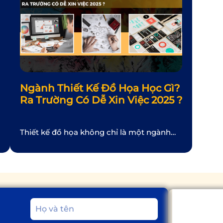
Ngành Thiết Kế Đồ Họa Học Gì?
Ra Trường Có Dễ Xin Việc 2025 ?
Thiết kế đồ họa không chỉ là một ngành
nghề, mà còn là một hành trình sáng tạo
đầy đam mê. Trong thế giới số hóa ngày
nay, nơi hình ảnh và thông điệp trực quan
đóng vai trò then chốt, nhu cầu về các
chuyên gia thiết kế đồ họa ngày càng tăng
cao. […]