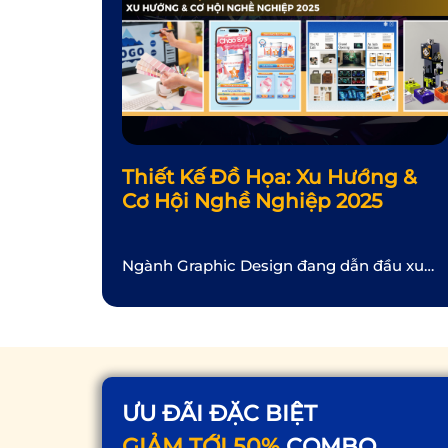
Thiết Kế Đồ Họa: Xu Hướng &
Cơ Hội Nghề Nghiệp 2025
Ngành Graphic Design đang dẫn đầu xu
hướng sáng tạo, mở ra vô số cơ hội nghề
nghiệp đầy triển vọng. Bài viết này sẽ giúp
bạn hiểu rõ hơn về những kỹ năng cần có
và xu hướng phát triển của Thiết kế đồ họa
trong kỷ nguyên số. Cùng APA Multimedia
khám phá […]
ƯU ĐÃI ĐẶC BIỆT
GIẢM TỚI 50%
COMBO