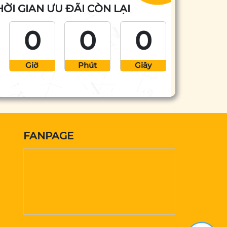
HỜI GIAN ƯU ĐÃI CÒN LẠI
0
0
0
Giờ
Phút
Giây
FANPAGE