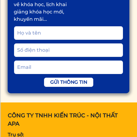
về khóa học, lịch khai
giảng khóa học mới,
khuyến mãi...
GỬI THÔNG TIN
CÔNG TY TNHH KIẾN TRÚC - NỘI THẤT
APA
Trụ sở: