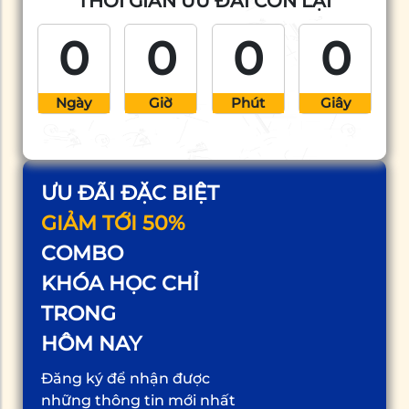
THỜI GIAN ƯU ĐÃI CÒN LẠI
APA Academy sẽ chia
sẻ về thiết kế nội thất
0
0
0
0
đẹp và hiện […]
Ngày
Giờ
Phút
Giây
ƯU ĐÃI ĐẶC BIỆT
GIẢM TỚI 50%
COMBO
KHÓA HỌC CHỈ
TRONG
HÔM NAY
Đăng ký để nhận được
những thông tin mới nhất