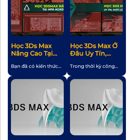
Học 3Ds Max
Học 3Ds Max Ở
Nâng Cao Tại
Đâu Uy Tín,
APA Academy
Chất Lượng Tốt
Bạn đã có kiến thức
Trong thời kỳ công
Nhất?
cơ bản về 3Ds Max và
nghệ phát triển với
muốn tiến xa hơn
tốc độ chóng mặt
trong lĩnh vực thiết kế
như hiện nay, nhu cầu
3D? Học 3Ds Max
về các chuyên gia đồ
nâng cao tại APA
họa 3D đang ngày
Academy sẽ giúp bạn
càng tăng cao. Để
khám phá sức mạnh
đáp ứng nhu cầu này,
của phần mềm này và
nhiều trung tâm đào
phát triển kỹ năng
tạo 3Ds Max đã xuất
thiết kế của mình lên
hiện. Tuy nhiên, việc